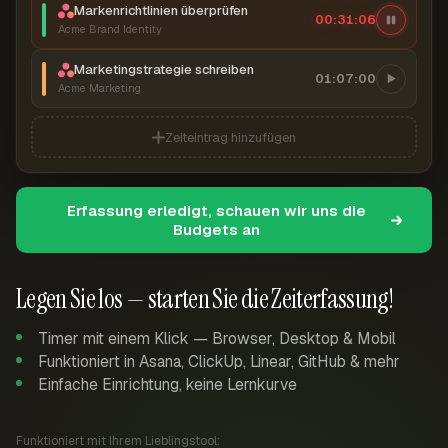
Markenrichtlinien überprüfen
00:31:07
Acme Brand Identity
Marketingstrategie schreiben
01:07:00
Acme Marketing
Zeiteintrag hinzufügen
Erfassung erledigt, schauen wir uns die
Budgets an
Legen Sie los — starten Sie die Zeiterfassung!
Timer mit einem Klick — Browser, Desktop & Mobil
Funktioniert in Asana, ClickUp, Linear, GitHub & mehr
Einfache Einrichtung, keine Lernkurve
Funktioniert mit Ihrem Lieblingstool: