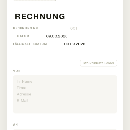
RECHNUNG NR.
DATUM
FÄLLIGKEITSDATUM
Strukturierte Felder
VON
AN