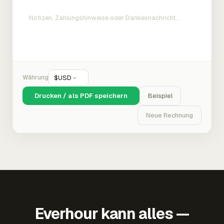
Währung
$
USD
Drucken / als PDF speichern
Beispiel
Neue Rechnung
Everhour kann alles —