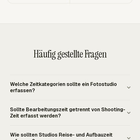
Häufig gestellte Fragen
Welche Zeitkategorien sollte ein Fotostudio
erfassen?
Erfassen Sie die Phasen, die Arbeitskosten treiben:
Sollte Bearbeitungszeit getrennt von Shooting-
Kundentermine, Vorproduktion, Reisezeit, Aufbau,
Zeit erfasst werden?
Session-Zeit, Postproduktion, Proofing, Archivierung und
digitale Lieferung. Fügen Sie interne Kategorien für
Ja. Bearbeitung, Retusche, Farbkorrektur,
Wie sollten Studios Reise- und Aufbauzeit
Marketing, Terminplanung, Aufzeichnungen,
Dateiverwaltung, Proofing, Speicherung und digitale