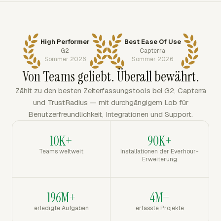
High Performer
Best Ease Of Use
G2
Capterra
Sommer 2026
Sommer 2026
Von Teams geliebt. Überall bewährt.
Zählt zu den besten Zeiterfassungstools bei G2, Capterra
und TrustRadius — mit durchgängigem Lob für
Benutzerfreundlichkeit, Integrationen und Support.
10K+
90K+
Teams weltweit
Installationen der Everhour-
Erweiterung
196M+
4M+
erledigte Aufgaben
erfasste Projekte