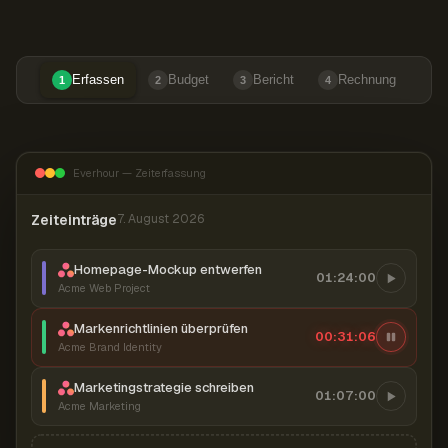
Erfassen
Budget
Bericht
Rechnung
1
2
3
4
Everhour — Zeiterfassung
Zeiteinträge
7. August 2026
Homepage-Mockup entwerfen
01:24:00
Acme Web Project
Markenrichtlinien überprüfen
00:31:07
Acme Brand Identity
Marketingstrategie schreiben
01:07:00
Acme Marketing