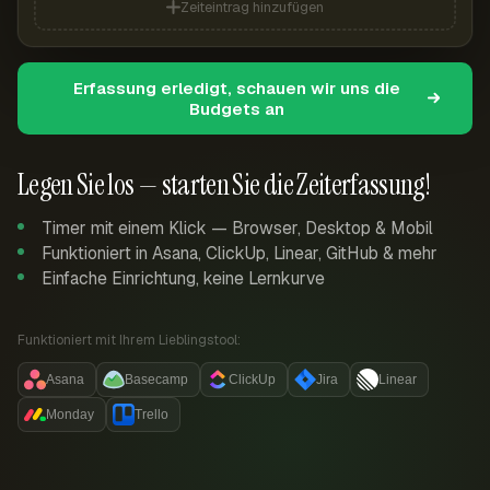
Zeiteintrag hinzufügen
Erfassung erledigt, schauen wir uns die
Budgets an
Legen Sie los — starten Sie die Zeiterfassung!
Timer mit einem Klick — Browser, Desktop & Mobil
Funktioniert in Asana, ClickUp, Linear, GitHub & mehr
Einfache Einrichtung, keine Lernkurve
Funktioniert mit Ihrem Lieblingstool:
Asana
Basecamp
ClickUp
Jira
Linear
Monday
Trello