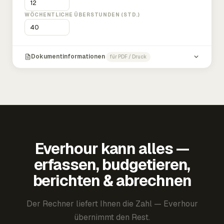
WÖCHENTLICHE ÜBERSTUNDEN (STD.)
Dokumentinformationen
für PDF / Druck
Everhour kann alles —
erfassen, budgetieren,
berichten & abrechnen
Der Rechner liefert Ihnen die Zahl — Everhour
übernimmt den Rest.