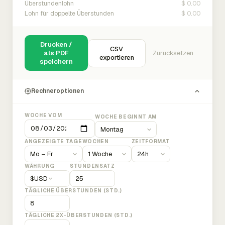
$ 0.00
Überstundenlohn
$ 0.00
Lohn für doppelte Überstunden
Drucken /
CSV
als PDF
Zurücksetzen
exportieren
speichern
Rechneroptionen
WOCHE VOM
WOCHE BEGINNT AM
ANGEZEIGTE TAGE
WOCHEN
ZEITFORMAT
WÄHRUNG
STUNDENSATZ
$
USD
TÄGLICHE ÜBERSTUNDEN (STD.)
TÄGLICHE 2X-ÜBERSTUNDEN (STD.)