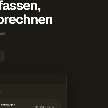
fassen,
abrechnen
est.
6
entwerfen
01:24:00