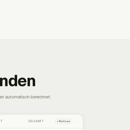
unden
en automatisch berechnet.
HT
GESAMT
+ Notizen