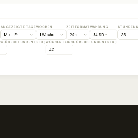
M
ANGEZEIGTE TAGE
WOCHEN
ZEITFORMAT
WÄHRUNG
STUNDENS
$
USD
2X-ÜBERSTUNDEN (STD.)
WÖCHENTLICHE ÜBERSTUNDEN (STD.)