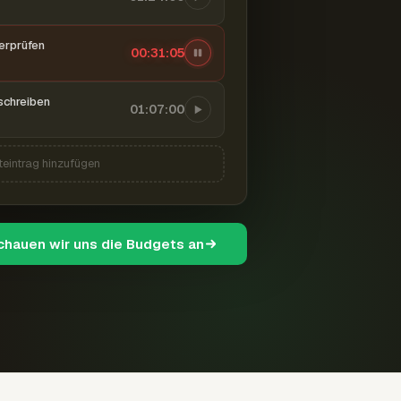
berprüfen
00:31:06
schreiben
01:07:00
teintrag hinzufügen
schauen wir uns die Budgets an