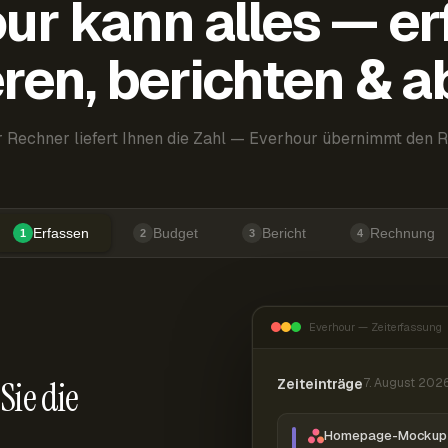
ur kann alles — er
ren, berichten & 
 Rechner liefert Ihnen die Zahl — Everhour übernimmt den R
Erfassen
Budget
Bericht
Rechnung
1
2
3
4
Everhour — Zeiterfassung
Sie die
Zeiteinträge
7. August 202
Homepage-Mockup 