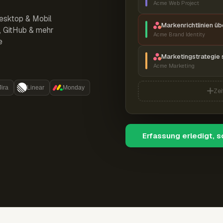
Acme Web Project
esktop & Mobil
Markenrichtlinien ü
r, GitHub & mehr
Acme Brand Identity
e
Marketingstrategie 
Acme Marketing
Jira
Linear
Monday
Zei
Erfassung erledigt, 