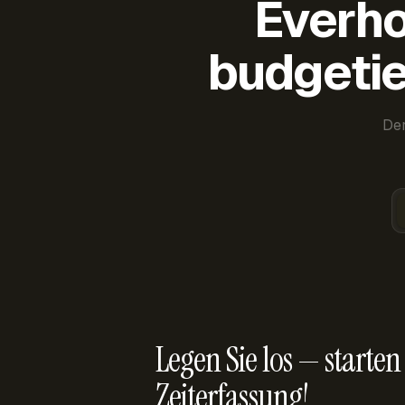
Everho
budgetie
Der
Legen Sie los — starten 
Zeiterfassung!