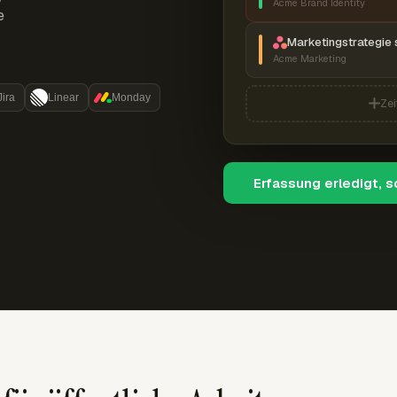
Acme Brand Identity
e
Marketingstrategie 
Acme Marketing
Jira
Linear
Monday
Zei
Erfassung erledigt, 