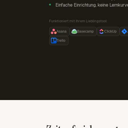
Einfache Einrichtung, keine Lernkurv
Funktioniert mit Ihrem Lieblingstool:
Asana
Basecamp
ClickUp
Trello