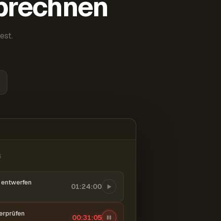
abrechnen
est.
6
entwerfen
01:24:00
berprüfen
00:31:06