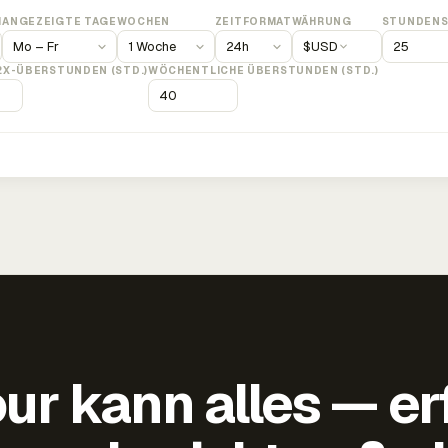
M
ANGEZEIGTE TAGE
WOCHEN
ZEITFORMAT
WÄHRUNG
STUNDENS
$
USD
2X-ÜBERSTUNDEN (STD.)
WÖCHENTLICHE ÜBERSTUNDEN (STD.)
ur kann alles — er