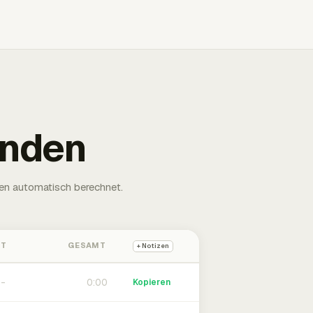
unden
en automatisch berechnet.
HT
GESAMT
+ Notizen
0:00
Kopieren