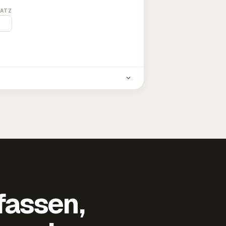
ATZ
fassen,