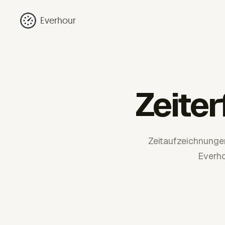
Everhour
Zeite
Zeitaufzeichnunge
Everho