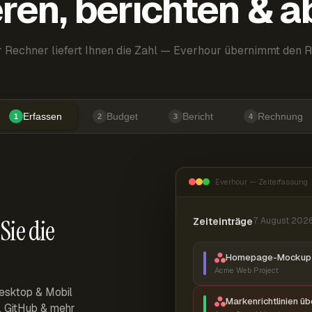
ren, berichten & 
 Rechner liefert Ihnen die Zahl — Everhour übernimmt den R
Erfassen
Budget
Bericht
Rechnung
1
2
3
4
Everhour — Zeiterfassung
Sie die
Zeiteinträge
7. August 202
Homepage-Mockup 
Acme Web Project
esktop & Mobil
Markenrichtlinien ü
r, GitHub & mehr