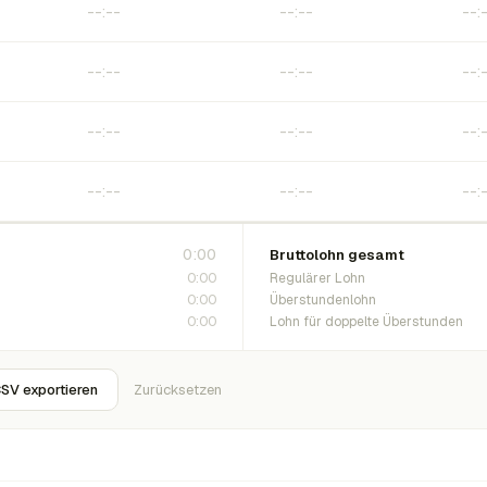
0:00
Bruttolohn gesamt
0:00
Regulärer Lohn
0:00
Überstundenlohn
0:00
Lohn für doppelte Überstunden
SV exportieren
Zurücksetzen