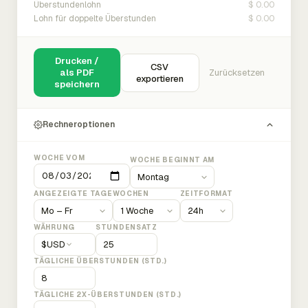
$ 0.00
Überstundenlohn
$ 0.00
Lohn für doppelte Überstunden
Drucken /
CSV
als PDF
Zurücksetzen
exportieren
speichern
Rechneroptionen
WOCHE VOM
WOCHE BEGINNT AM
ANGEZEIGTE TAGE
WOCHEN
ZEITFORMAT
WÄHRUNG
STUNDENSATZ
$
USD
TÄGLICHE ÜBERSTUNDEN (STD.)
TÄGLICHE 2X-ÜBERSTUNDEN (STD.)