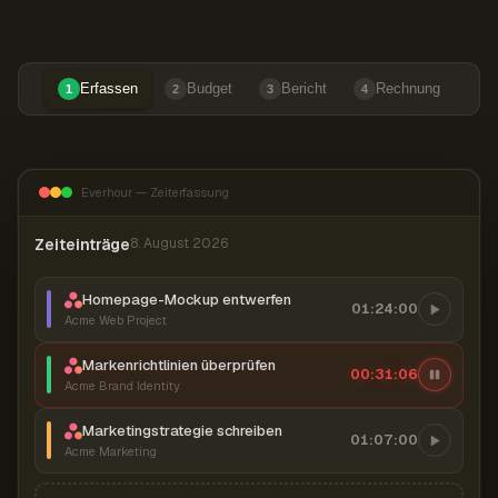
Erfassen
Budget
Bericht
Rechnung
1
2
3
4
Everhour — Zeiterfassung
Zeiteinträge
8. August 2026
Homepage-Mockup entwerfen
01:24:00
Acme Web Project
Markenrichtlinien überprüfen
00:31:07
Acme Brand Identity
Marketingstrategie schreiben
01:07:00
Acme Marketing