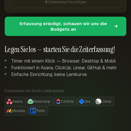
Zeiteintrag hinzufügen
Erfassung erledigt, schauen wir uns die
Budgets an
Legen Sie los — starten Sie die Zeiterfassung!
Timer mit einem Klick — Browser, Desktop & Mobil
Funktioniert in Asana, ClickUp, Linear, GitHub & mehr
Einfache Einrichtung, keine Lernkurve
Funktioniert mit Ihrem Lieblingstool:
Asana
Basecamp
ClickUp
Jira
Linear
Monday
Trello