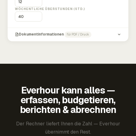
WÖCHENTLICHE ÜBERSTUNDEN (STD.)
Dokumentinformationen
für PDF / Druck
Everhour kann alles —
erfassen, budgetieren,
berichten & abrechnen
Der Rechner liefert Ihnen die Zahl — Everhour
übernimmt den Rest.