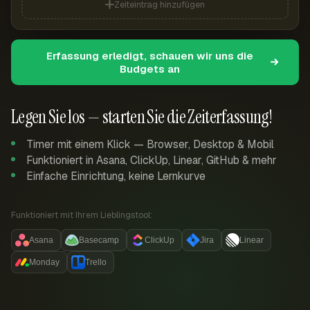
Zeiteintrag hinzufügen
Erfassung erledigt, schauen wir uns die
Budgets an
Legen Sie los — starten Sie die Zeiterfassung!
Timer mit einem Klick — Browser, Desktop & Mobil
Funktioniert in Asana, ClickUp, Linear, GitHub & mehr
Einfache Einrichtung, keine Lernkurve
Funktioniert mit Ihrem Lieblingstool:
Asana
Basecamp
ClickUp
Jira
Linear
Monday
Trello