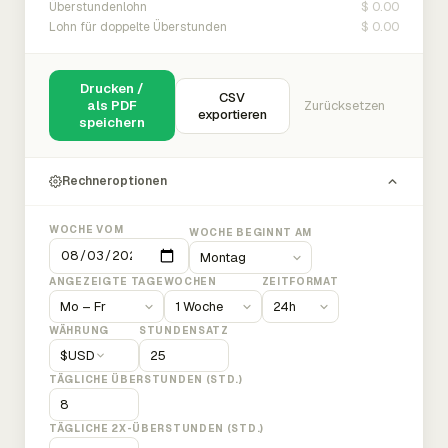
$ 0.00
Überstundenlohn
$ 0.00
Lohn für doppelte Überstunden
Drucken /
CSV
als PDF
Zurücksetzen
exportieren
speichern
Rechneroptionen
WOCHE VOM
WOCHE BEGINNT AM
ANGEZEIGTE TAGE
WOCHEN
ZEITFORMAT
WÄHRUNG
STUNDENSATZ
$
USD
TÄGLICHE ÜBERSTUNDEN (STD.)
TÄGLICHE 2X-ÜBERSTUNDEN (STD.)