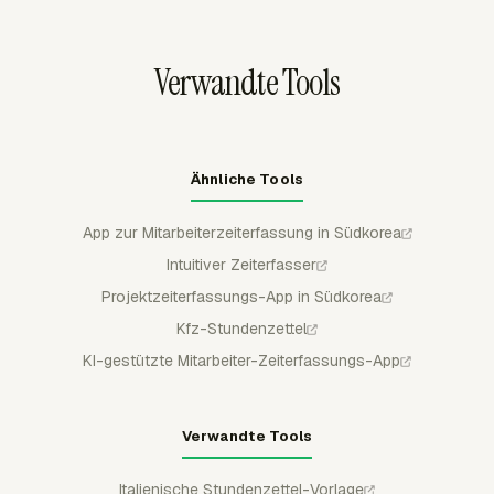
Arbeit übergehen.
separate Datei zur Prüfung benötigt.
Verwandte Tools
Ähnliche Tools
App zur Mitarbeiterzeiterfassung in Südkorea
Intuitiver Zeiterfasser
Projektzeiterfassungs-App in Südkorea
Kfz-Stundenzettel
KI-gestützte Mitarbeiter-Zeiterfassungs-App
Verwandte Tools
Italienische Stundenzettel-Vorlage