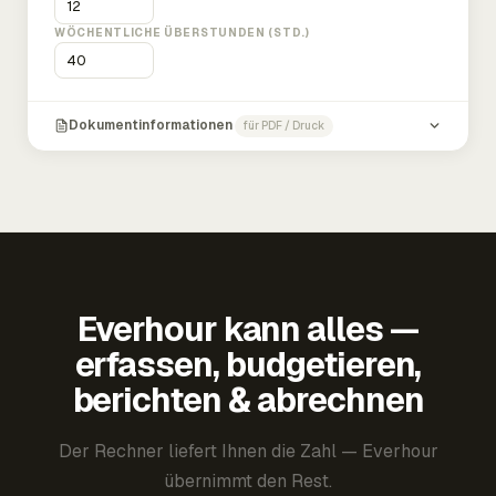
WÖCHENTLICHE ÜBERSTUNDEN (STD.)
Dokumentinformationen
für PDF / Druck
Everhour kann alles —
erfassen, budgetieren,
berichten & abrechnen
Der Rechner liefert Ihnen die Zahl — Everhour
übernimmt den Rest.