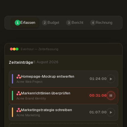
Erfassen
Budget
Bericht
Rechnung
1
2
3
4
Everhour — Zeiterfassung
Zeiteinträge
8. August 2026
Homepage-Mockup entwerfen
01:24:00
Acme Web Project
Markenrichtlinien überprüfen
00:31:06
Acme Brand Identity
Marketingstrategie schreiben
01:07:00
Acme Marketing