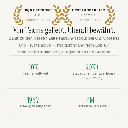
High Performer
Best Ease Of Use
G2
Capterra
Sommer 2026
Sommer 2026
Von Teams geliebt. Überall bewährt.
Zählt zu den besten Zeiterfassungstools bei G2, Capterra
und TrustRadius — mit durchgängigem Lob für
Benutzerfreundlichkeit, Integrationen und Support.
10K+
90K+
Teams weltweit
Installationen der Everhour-
Erweiterung
196M+
4M+
erledigte Aufgaben
erfasste Projekte