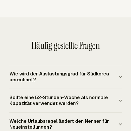
Häufig gestellte Fragen
Wie wird der Auslastungsgrad für Südkorea
berechnet?
Der Auslastungsgrad entspricht abrechenbaren Stunden
Sollte eine 52-Stunden-Woche als normale
geteilt durch verfügbare Stunden, multipliziert mit 100.
Kapazität verwendet werden?
Für Südkorea ist ein üblicher jährlicher Ausgangspunkt
2.080 Stunden aus der gesetzlichen 40-Stunden-
Nein. Südkorea erlaubt Überstunden per Vereinbarung bis
Welche Urlaubsregel ändert den Nenner für
Woche, bevor Jahresurlaub, beobachtete gesetzliche
zu 12 Stunden pro Woche, wodurch 52 Stunden eine
Neueinstellungen?
Feiertage, Workers' Day, sofern anwendbar, und