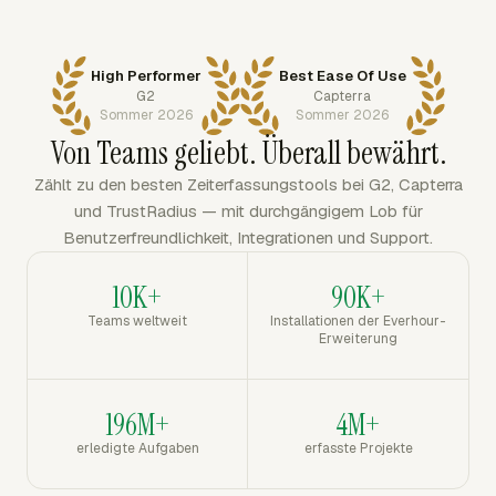
High Performer
Best Ease Of Use
G2
Capterra
Sommer 2026
Sommer 2026
Von Teams geliebt. Überall bewährt.
Zählt zu den besten Zeiterfassungstools bei G2, Capterra
und TrustRadius — mit durchgängigem Lob für
Benutzerfreundlichkeit, Integrationen und Support.
10K+
90K+
Teams weltweit
Installationen der Everhour-
Erweiterung
196M+
4M+
erledigte Aufgaben
erfasste Projekte