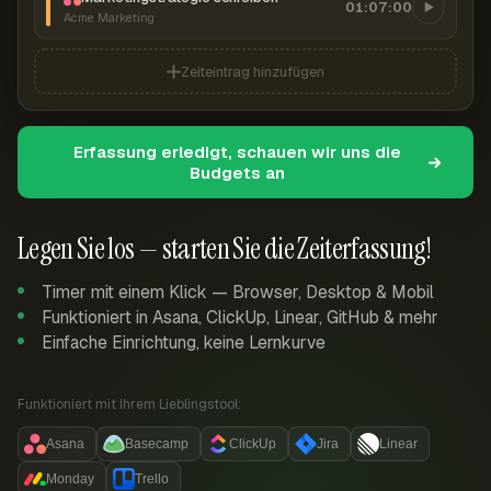
01:07:00
Acme Marketing
Zeiteintrag hinzufügen
Erfassung erledigt, schauen wir uns die
Budgets an
Legen Sie los — starten Sie die Zeiterfassung!
Timer mit einem Klick — Browser, Desktop & Mobil
Funktioniert in Asana, ClickUp, Linear, GitHub & mehr
Einfache Einrichtung, keine Lernkurve
Funktioniert mit Ihrem Lieblingstool:
Asana
Basecamp
ClickUp
Jira
Linear
Monday
Trello