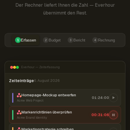
Der Rechner liefert Ihnen die Zahl — Everhour
übernimmt den Rest.
Erfassen
Budget
Bericht
Rechnung
1
2
3
4
Everhour — Zeiterfassung
Zeiteinträge
6. August 2026
Homepage-Mockup entwerfen
01:24:00
Acme Web Project
Markenrichtlinien überprüfen
00:31:07
Acme Brand Identity
Marketingstrategie schreiben