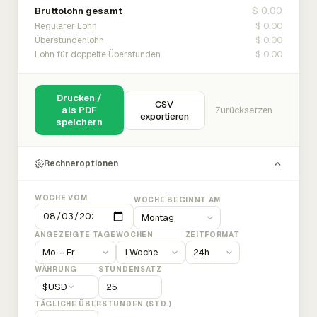
$ 0.00
Bruttolohn gesamt
$ 0.00
Regulärer Lohn
$ 0.00
Überstundenlohn
$ 0.00
Lohn für doppelte Überstunden
Drucken /
CSV
als PDF
Zurücksetzen
exportieren
speichern
Rechneroptionen
WOCHE VOM
WOCHE BEGINNT AM
ANGEZEIGTE TAGE
WOCHEN
ZEITFORMAT
WÄHRUNG
STUNDENSATZ
$
USD
TÄGLICHE ÜBERSTUNDEN (STD.)