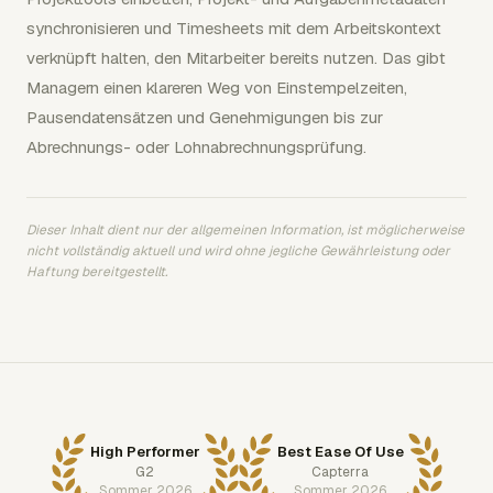
synchronisieren und Timesheets mit dem Arbeitskontext
verknüpft halten, den Mitarbeiter bereits nutzen. Das gibt
Managern einen klareren Weg von Einstempelzeiten,
Pausendatensätzen und Genehmigungen bis zur
Abrechnungs- oder Lohnabrechnungsprüfung.
Dieser Inhalt dient nur der allgemeinen Information, ist möglicherweise
nicht vollständig aktuell und wird ohne jegliche Gewährleistung oder
Haftung bereitgestellt.
High Performer
Best Ease Of Use
G2
Capterra
Sommer 2026
Sommer 2026