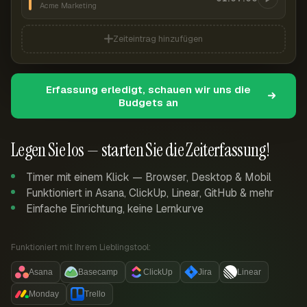
Acme Marketing
Zeiteintrag hinzufügen
Erfassung erledigt, schauen wir uns die
Budgets an
Legen Sie los — starten Sie die Zeiterfassung!
Timer mit einem Klick — Browser, Desktop & Mobil
Funktioniert in Asana, ClickUp, Linear, GitHub & mehr
Einfache Einrichtung, keine Lernkurve
Funktioniert mit Ihrem Lieblingstool:
Asana
Basecamp
ClickUp
Jira
Linear
Monday
Trello