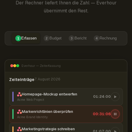
Der Rechner liefert Ihnen die Zahl — Everhour
übernimmt den Rest.
Erfassen
Budget
Bericht
Rechnung
1
2
3
4
Everhour — Zeiterfassung
Zeiteinträge
7. August 2026
Homepage-Mockup entwerfen
01:24:00
Acme Web Project
Markenrichtlinien überprüfen
00:31:07
Acme Brand Identity
Marketingstrategie schreiben
01:07:00