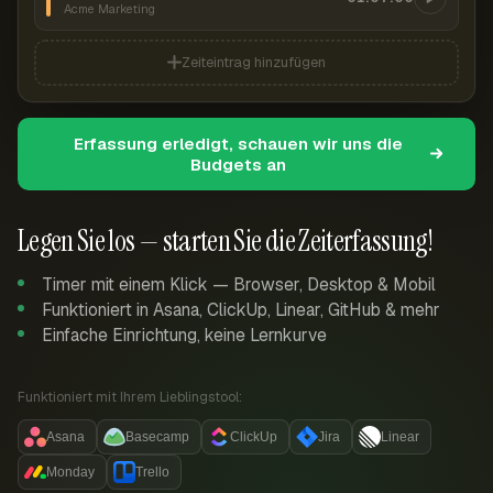
Acme Marketing
Zeiteintrag hinzufügen
Erfassung erledigt, schauen wir uns die
Budgets an
Legen Sie los — starten Sie die Zeiterfassung!
Timer mit einem Klick — Browser, Desktop & Mobil
Funktioniert in Asana, ClickUp, Linear, GitHub & mehr
Einfache Einrichtung, keine Lernkurve
Funktioniert mit Ihrem Lieblingstool:
Asana
Basecamp
ClickUp
Jira
Linear
Monday
Trello