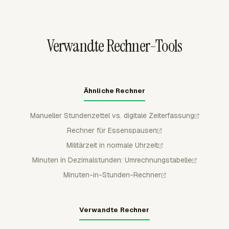
synchronisiert werden.
und genehmigte Zeit bleibt für reguläre Mitglieder
gesperrt, sodass Lohnabrechnungs- und
Abrechnungsprüfungen geschützte Einträge verwenden.
Verwandte Rechner-Tools
Ähnliche Rechner
Manueller Stundenzettel vs. digitale Zeiterfassung
Rechner für Essenspausen
Militärzeit in normale Uhrzeit
Minuten in Dezimalstunden: Umrechnungstabelle
Minuten-in-Stunden-Rechner
Verwandte Rechner