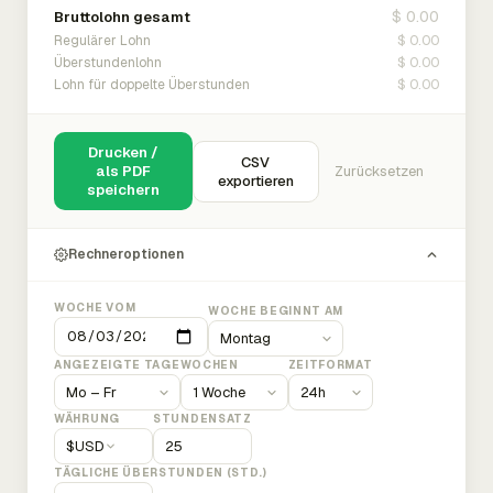
$ 0.00
Bruttolohn gesamt
$ 0.00
Regulärer Lohn
$ 0.00
Überstundenlohn
$ 0.00
Lohn für doppelte Überstunden
Drucken /
CSV
als PDF
Zurücksetzen
exportieren
speichern
Rechneroptionen
WOCHE VOM
WOCHE BEGINNT AM
ANGEZEIGTE TAGE
WOCHEN
ZEITFORMAT
WÄHRUNG
STUNDENSATZ
$
USD
TÄGLICHE ÜBERSTUNDEN (STD.)