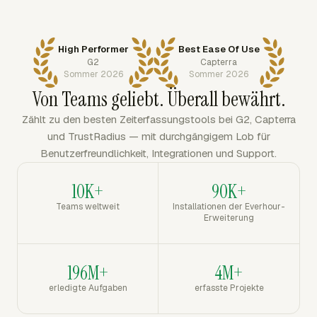
High Performer
Best Ease Of Use
G2
Capterra
Sommer 2026
Sommer 2026
Von Teams geliebt. Überall bewährt.
Zählt zu den besten Zeiterfassungstools bei G2, Capterra
und TrustRadius — mit durchgängigem Lob für
Benutzerfreundlichkeit, Integrationen und Support.
10K+
90K+
Teams weltweit
Installationen der Everhour-
Erweiterung
196M+
4M+
erledigte Aufgaben
erfasste Projekte