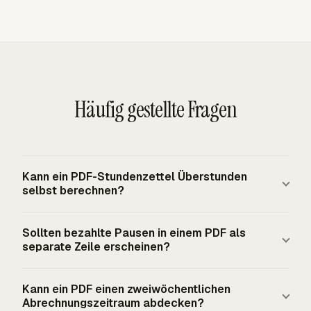
Häufig gestellte Fragen
Kann ein PDF-Stundenzettel Überstunden
selbst berechnen?
Ein ausfüllbares PDF kann Tagessummen und
Sollten bezahlte Pausen in einem PDF als
Wochensummen anzeigen, aber Überstunden hängen
separate Zeile erscheinen?
weiterhin von der Arbeitswoche und der
Arbeitnehmerkategorie ab. Nach der bundesrechtlichen
Bezahlte Pausen sollten sichtbar bleiben, wenn die
Kann ein PDF einen zweiwöchentlichen
FLSA-Grundlage erhalten erfasste, nicht freigestellte
Vorlage Klarheit bei der Prüfung benötigt. Nach
Abrechnungszeitraum abdecken?
Beschäftigte nach 40 Stunden in einer festen