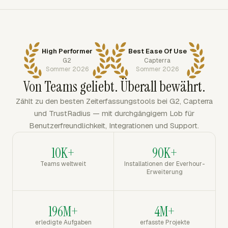
High Performer
Best Ease Of Use
G2
Capterra
Sommer 2026
Sommer 2026
Von Teams geliebt. Überall bewährt.
Zählt zu den besten Zeiterfassungstools bei G2, Capterra
und TrustRadius — mit durchgängigem Lob für
Benutzerfreundlichkeit, Integrationen und Support.
10K+
90K+
Teams weltweit
Installationen der Everhour-
Erweiterung
196M+
4M+
erledigte Aufgaben
erfasste Projekte