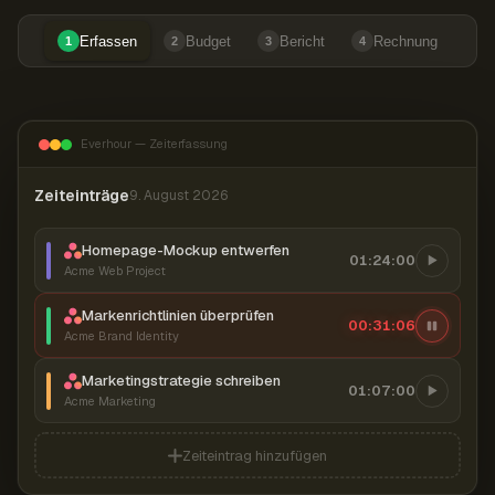
Erfassen
Budget
Bericht
Rechnung
1
2
3
4
Everhour — Zeiterfassung
Zeiteinträge
9. August 2026
Homepage-Mockup entwerfen
01:24:00
Acme Web Project
Markenrichtlinien überprüfen
00:31:07
Acme Brand Identity
Marketingstrategie schreiben
01:07:00
Acme Marketing
Zeiteintrag hinzufügen