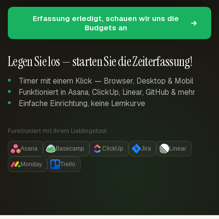
Erfassung erledigt, schauen wir uns die
Budgets an
Legen Sie los — starten Sie die Zeiterfassung!
Timer mit einem Klick — Browser, Desktop & Mobil
Funktioniert in Asana, ClickUp, Linear, GitHub & mehr
Einfache Einrichtung, keine Lernkurve
Funktioniert mit Ihrem Lieblingstool:
Asana
Basecamp
ClickUp
Jira
Linear
Monday
Trello