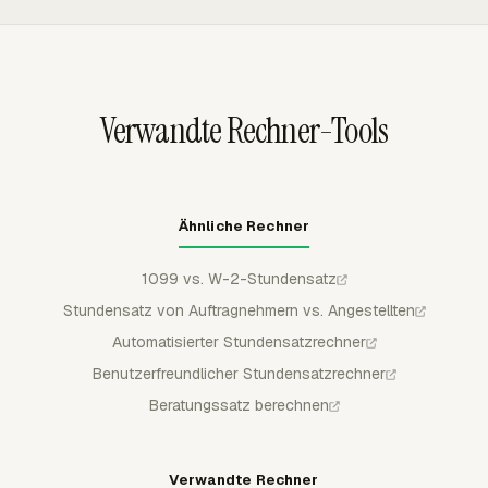
Projektökonomie.
Ausgaben und schließt nicht abrechenbare Arbeit aus.
Rechnungen können als Entwürfe nach QuickBooks
Online, Xero oder FreshBooks exportiert werden.
Verwandte Rechner-Tools
Ähnliche Rechner
1099 vs. W-2-Stundensatz
Stundensatz von Auftragnehmern vs. Angestellten
Automatisierter Stundensatzrechner
Benutzerfreundlicher Stundensatzrechner
Beratungssatz berechnen
Verwandte Rechner