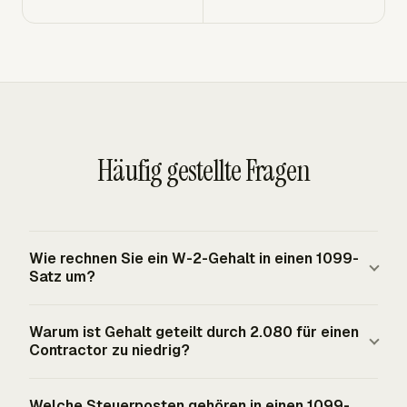
Häufig gestellte Fragen
Wie rechnen Sie ein W-2-Gehalt in einen 1099-
Satz um?
Beginnen Sie mit dem W-2-Einkommensziel und
Warum ist Gehalt geteilt durch 2.080 für einen
addieren Sie dann Geschäfts-Overhead, einen selbst
Contractor zu niedrig?
finanzierten Benefits-Ersatz und Steuerrücklagen. Teilen
Sie diese Summe durch realistische jährliche
Die 2.080-Stunden-Abkürzung geht von einem
Welche Steuerposten gehören in einen 1099-