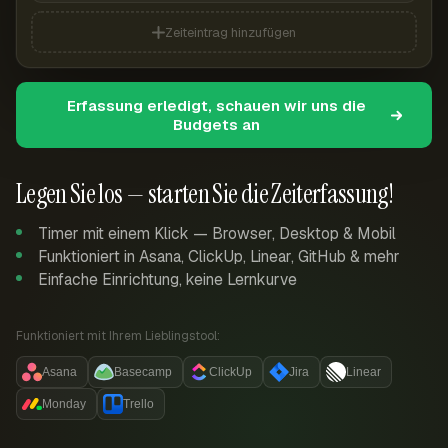
Zeiteintrag hinzufügen
Erfassung erledigt, schauen wir uns die
Budgets an
Legen Sie los — starten Sie die Zeiterfassung!
Timer mit einem Klick — Browser, Desktop & Mobil
Funktioniert in Asana, ClickUp, Linear, GitHub & mehr
Einfache Einrichtung, keine Lernkurve
Funktioniert mit Ihrem Lieblingstool:
Asana
Basecamp
ClickUp
Jira
Linear
Monday
Trello