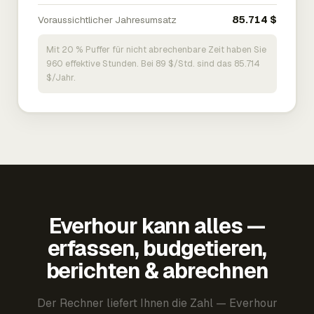
Voraussichtlicher Jahresumsatz
85.714 $
Mit 20 % Puffer für nicht abrechenbare Zeit haben Sie
960 effektive Stunden. Bei 89 $/Std. sind das 85.714
$/Jahr.
Everhour kann alles —
erfassen, budgetieren,
berichten & abrechnen
Der Rechner liefert Ihnen die Zahl — Everhour