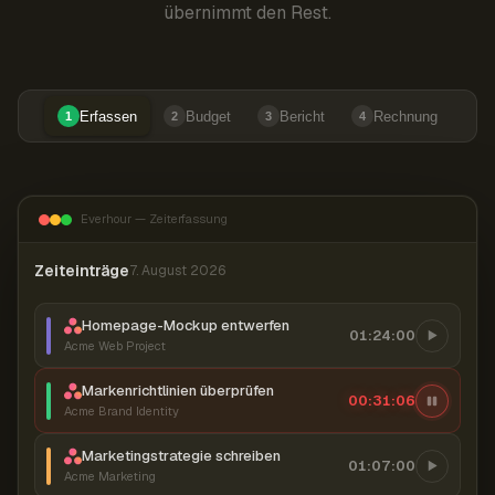
übernimmt den Rest.
Erfassen
Budget
Bericht
Rechnung
1
2
3
4
Everhour — Zeiterfassung
Zeiteinträge
7. August 2026
Homepage-Mockup entwerfen
01:24:00
Acme Web Project
Markenrichtlinien überprüfen
00:31:07
Acme Brand Identity
Marketingstrategie schreiben
01:07:00
Acme Marketing