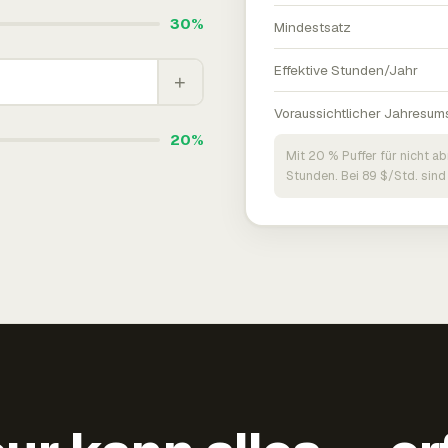
30%
Mindestsatz
Effektive Stunden/Jahr
+
Voraussichtlicher Jahresum
20%
Mit 20 % Puffer für nicht a
Stunden. Bei 89 $/Std. sind