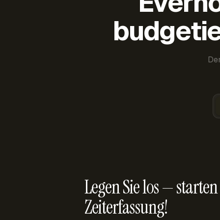
Everho
budgetie
Der
Legen Sie los — starten 
Zeiterfassung!