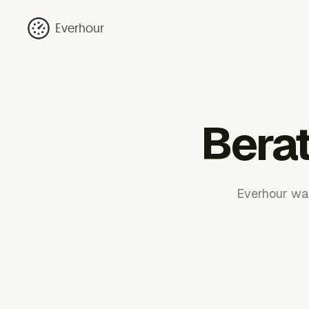
Everhour
Bera
Everhour wan