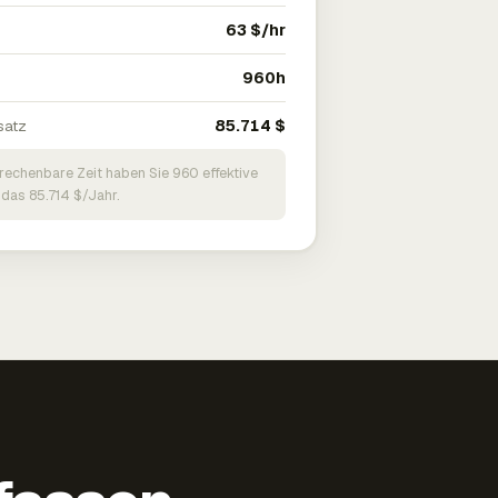
63 $/hr
960h
satz
85.714 $
brechenbare Zeit haben Sie 960 effektive
 das 85.714 $/Jahr.