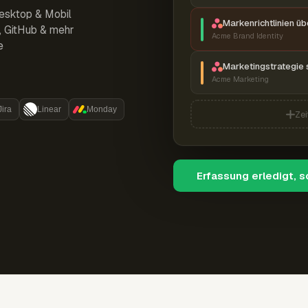
esktop & Mobil
Markenrichtlinien ü
r, GitHub & mehr
Acme Brand Identity
e
Marketingstrategie 
Acme Marketing
Jira
Linear
Monday
Zei
Erfassung erledigt, 