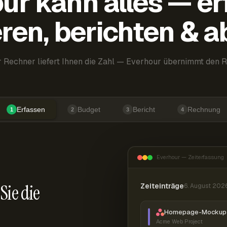
ur kann alles — er
ren, berichten & 
 Rechner liefert Ihnen die Zahl — Everhour übernimmt den R
Erfassen
Budget
Bericht
Rechnung
1
2
3
4
Everhour — Zeiterfassung
Sie die
Zeiteinträge
6. August 202
Homepage-Mockup 
Acme Web Project