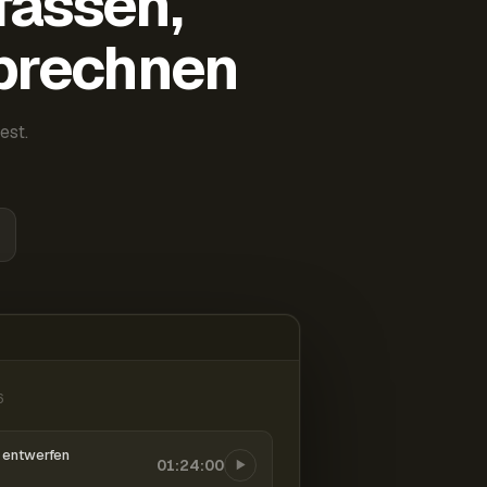
fassen,
abrechnen
est.
6
entwerfen
01:24:00