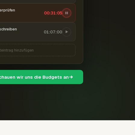
berprüfen
00:31:06
schreiben
01:07:00
teintrag hinzufügen
schauen wir uns die Budgets an