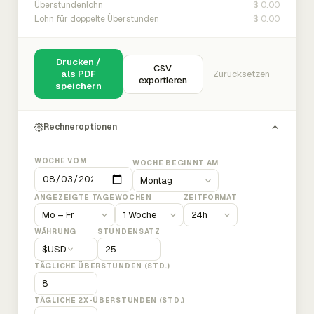
$ 0.00
Überstundenlohn
$ 0.00
Lohn für doppelte Überstunden
Drucken /
CSV
als PDF
Zurücksetzen
exportieren
speichern
Rechneroptionen
WOCHE VOM
WOCHE BEGINNT AM
ANGEZEIGTE TAGE
WOCHEN
ZEITFORMAT
WÄHRUNG
STUNDENSATZ
$
USD
TÄGLICHE ÜBERSTUNDEN (STD.)
TÄGLICHE 2X-ÜBERSTUNDEN (STD.)