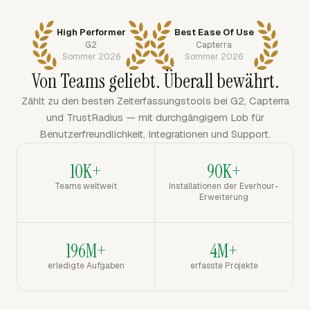
High Performer
Best Ease Of Use
G2
Capterra
Sommer 2026
Sommer 2026
Von Teams geliebt. Überall bewährt.
Zählt zu den besten Zeiterfassungstools bei G2, Capterra
und TrustRadius — mit durchgängigem Lob für
Benutzerfreundlichkeit, Integrationen und Support.
10K+
90K+
Teams weltweit
Installationen der Everhour-
Erweiterung
196M+
4M+
erledigte Aufgaben
erfasste Projekte