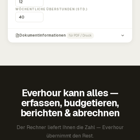
WÖCHENTLICHE ÜBERSTUNDEN (STD.)
Dokumentinformationen
für PDF / Druck
Everhour kann alles —
erfassen, budgetieren,
berichten & abrechnen
Der Rechner liefert Ihnen die Zahl — Everhour
übernimmt den Rest.