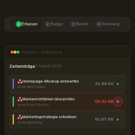
Erfassen
Budget
Bericht
Rechnung
1
2
3
4
Everhour — Zeiterfassung
Zeiteinträge
7. August 2026
Homepage-Mockup entwerfen
01:24:00
Acme Web Project
Markenrichtlinien überprüfen
00:31:07
Acme Brand Identity
Marketingstrategie schreiben
01:07:00
Acme Marketing