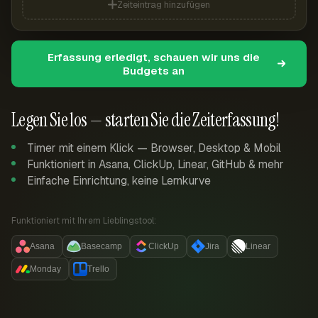
Zeiteintrag hinzufügen
Erfassung erledigt, schauen wir uns die
Budgets an
Legen Sie los — starten Sie die Zeiterfassung!
Timer mit einem Klick — Browser, Desktop & Mobil
Funktioniert in Asana, ClickUp, Linear, GitHub & mehr
Einfache Einrichtung, keine Lernkurve
Funktioniert mit Ihrem Lieblingstool:
Asana
Basecamp
ClickUp
Jira
Linear
Monday
Trello