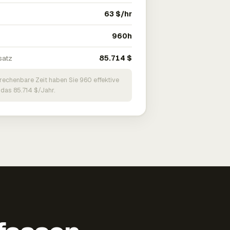
63 $/hr
960h
satz
85.714 $
brechenbare Zeit haben Sie 960 effektive
 das 85.714 $/Jahr.