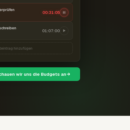
berprüfen
00:31:06
schreiben
01:07:00
teintrag hinzufügen
schauen wir uns die Budgets an