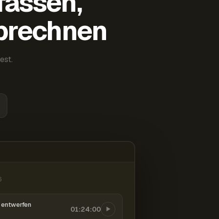
fassen,
abrechnen
est.
6
entwerfen
01:24:00