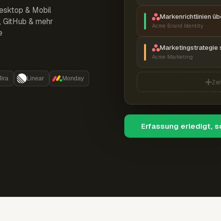
esktop & Mobil
Markenrichtlinien ü
r, GitHub & mehr
Acme Brand Identity
e
Marketingstrategie 
Acme Marketing
Jira
Linear
Monday
Zei
Erfassung erledigt, 