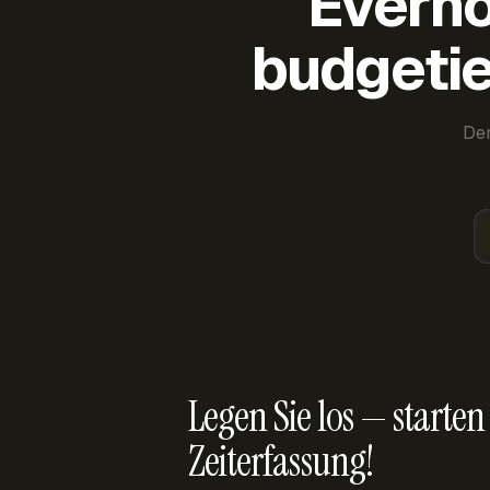
Everho
budgetie
Der
Legen Sie los — starten 
Zeiterfassung!