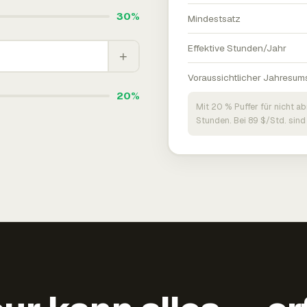
30%
Mindestsatz
Effektive Stunden/Jahr
+
Voraussichtlicher Jahresum
20%
Mit 20 % Puffer für nicht a
Stunden. Bei 89 $/Std. sind