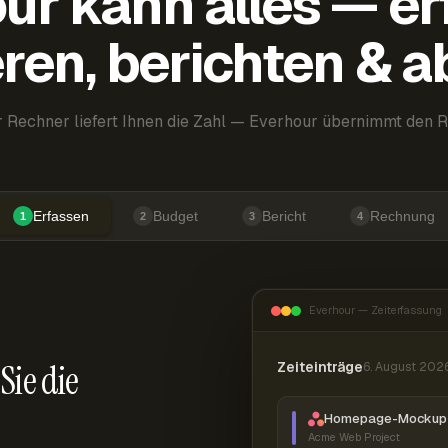
ur kann alles — er
ren, berichten & 
 Rechner liefert Ihnen die Zahl — Everhour übernimmt den R
Erfassen
Budget
Bericht
Rechnung
1
2
3
4
Everhour — Zeiterfassung
Sie die
Zeiteinträge
6. August 202
Homepage-Mockup 
Acme Web Project