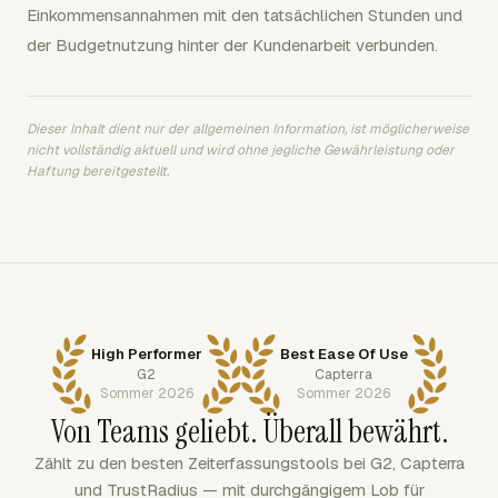
Einkommensannahmen mit den tatsächlichen Stunden und
der Budgetnutzung hinter der Kundenarbeit verbunden.
Dieser Inhalt dient nur der allgemeinen Information, ist möglicherweise
nicht vollständig aktuell und wird ohne jegliche Gewährleistung oder
Haftung bereitgestellt.
High Performer
Best Ease Of Use
G2
Capterra
Sommer 2026
Sommer 2026
Von Teams geliebt. Überall bewährt.
Zählt zu den besten Zeiterfassungstools bei G2, Capterra
und TrustRadius — mit durchgängigem Lob für