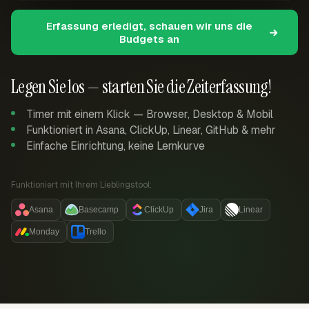
Erfassung erledigt, schauen wir uns die
Budgets an
Legen Sie los — starten Sie die Zeiterfassung!
Timer mit einem Klick — Browser, Desktop & Mobil
Funktioniert in Asana, ClickUp, Linear, GitHub & mehr
Einfache Einrichtung, keine Lernkurve
Funktioniert mit Ihrem Lieblingstool:
Asana
Basecamp
ClickUp
Jira
Linear
Monday
Trello