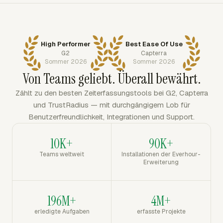
High Performer
Best Ease Of Use
G2
Capterra
Sommer 2026
Sommer 2026
Von Teams geliebt. Überall bewährt.
Zählt zu den besten Zeiterfassungstools bei G2, Capterra
und TrustRadius — mit durchgängigem Lob für
Benutzerfreundlichkeit, Integrationen und Support.
10K+
90K+
Teams weltweit
Installationen der Everhour-
Erweiterung
196M+
4M+
erledigte Aufgaben
erfasste Projekte