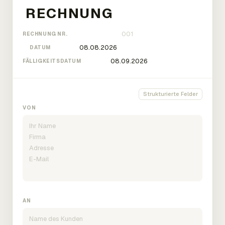
RECHNUNG NR.
DATUM
FÄLLIGKEITSDATUM
Strukturierte Felder
VON
AN