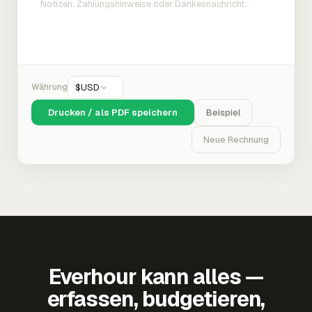
Währung
$
USD
Drucken / als PDF speichern
Beispiel
Neue Rechnung
Everhour kann alles —
erfassen, budgetieren,