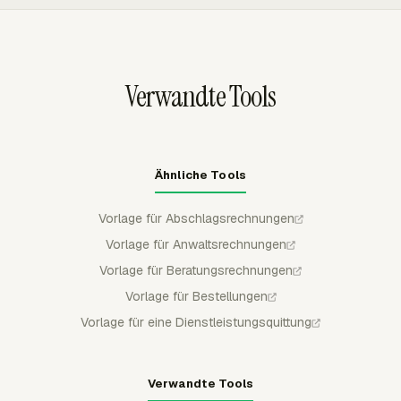
Abrechnungsstruktur widerspiegeln statt einer
Rechnungspositionen nach Projekt, Aufgabe, Person,
kurzfristigen Satzsuche in einer Tabelle.
Datum oder einer anderen verfügbaren Struktur
gruppieren und nicht abrechenbare Arbeit aus dem
berechneten Betrag ausschließen.
Verwandte Tools
Ähnliche Tools
Vorlage für Abschlagsrechnungen
Vorlage für Anwaltsrechnungen
Vorlage für Beratungsrechnungen
Vorlage für Bestellungen
Vorlage für eine Dienstleistungsquittung
Verwandte Tools