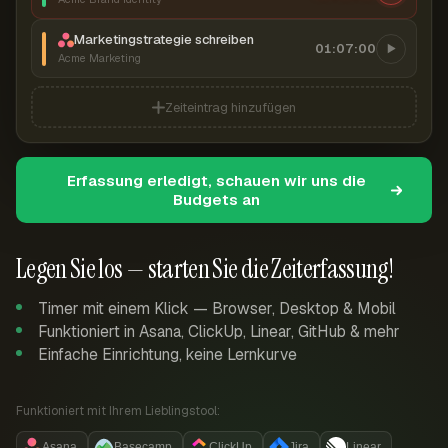
Marketingstrategie schreiben
01:07:00
Acme Marketing
Zeiteintrag hinzufügen
Erfassung erledigt, schauen wir uns die
Budgets an
Legen Sie los — starten Sie die Zeiterfassung!
Timer mit einem Klick — Browser, Desktop & Mobil
Funktioniert in Asana, ClickUp, Linear, GitHub & mehr
Einfache Einrichtung, keine Lernkurve
Funktioniert mit Ihrem Lieblingstool:
Asana
Basecamp
ClickUp
Jira
Linear