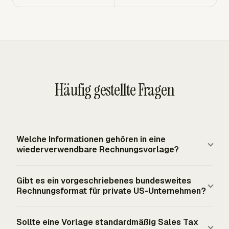
Häufig gestellte Fragen
Welche Informationen gehören in eine
wiederverwendbare Rechnungsvorlage?
Eine wiederverwendbare Rechnungsvorlage benötigt
Gibt es ein vorgeschriebenes bundesweites
Verkäufer- und Käuferdetails, eine eindeutige
Rechnungsformat für private US-Unternehmen?
Rechnungsnummer, Ausstellungsdatum,
Fälligkeitsdatum, Positionen, Zwischensumme,
Private US-Unternehmen haben kein vorgeschriebenes
Sollte eine Vorlage standardmäßig Sales Tax
Steuerzeile, fälligen Gesamtbetrag,
bundesweites Rechnungsformular für gewöhnliche