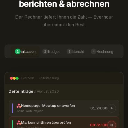
berichten & abrechnen
Der Rechner liefert Ihnen die Zahl — Everhour
übernimmt den Rest.
Erfassen
Budget
Bericht
Rechnung
1
2
3
4
Everhour — Zeiterfassung
Zeiteinträge
8. August 2026
Homepage-Mockup entwerfen
01:24:00
Acme Web Project
Markenrichtlinien überprüfen
00:31:07
Acme Brand Identity