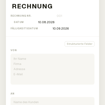
RECHNUNG NR.
DATUM
FÄLLIGKEITSDATUM
Strukturierte Felder
VON
AN