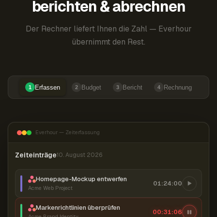
berichten & abrechnen
Der Rechner liefert Ihnen die Zahl — Everhour
übernimmt den Rest.
Erfassen
Budget
Bericht
Rechnung
1
2
3
4
Everhour — Zeiterfassung
Zeiteinträge
10. August 2026
Homepage-Mockup entwerfen
01:24:00
Acme Web Project
Markenrichtlinien überprüfen
00:31:07
Acme Brand Identity