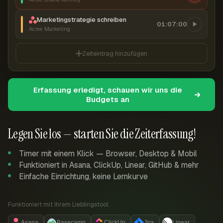
Marketingstrategie schreiben
01:07:00
Acme Marketing
Zeiteintrag hinzufügen
Erfassung erledigt, schauen wir uns die
Budgets an
Legen Sie los — starten Sie die Zeiterfassung!
Timer mit einem Klick — Browser, Desktop & Mobil
Funktioniert in Asana, ClickUp, Linear, GitHub & mehr
Einfache Einrichtung, keine Lernkurve
Funktioniert mit Ihrem Lieblingstool:
Asana
Basecamp
ClickUp
Jira
Linear