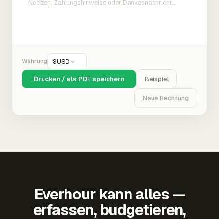
Währung
$
USD
Drucken / als PDF speichern
Beispiel
Neue Rechnung
Everhour kann alles —
erfassen, budgetieren,