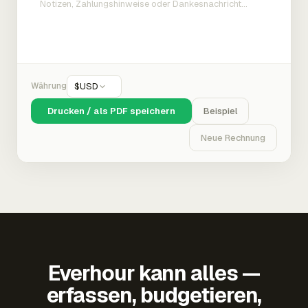
Währung
$
USD
Drucken / als PDF speichern
Beispiel
Neue Rechnung
Everhour kann alles —
erfassen, budgetieren,