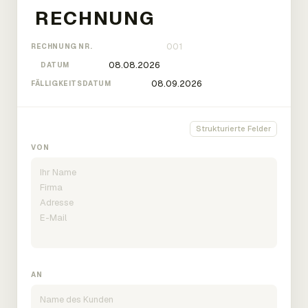
RECHNUNG NR.
DATUM
FÄLLIGKEITSDATUM
Strukturierte Felder
VON
AN