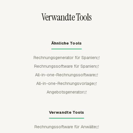
für andere Unternehmen und Berufstätige aufgeschoben.
abrechenbaren Ausgaben, während nicht abrechenbare
Aufgaben ausgeschlossen werden, und exportiert
Verwandte Tools
Rechnungen dann zu QuickBooks Online, Xero oder
FreshBooks, wobei Statusdetails zurücksynchronisiert
werden.
Ähnliche Tools
Rechnungsgenerator für Spanien
Rechnungssoftware für Spanien
All-in-one-Rechnungssoftware
All-in-one-Rechnungsvorlage
Angebotsgenerator
Verwandte Tools
Rechnungssoftware für Anwälte