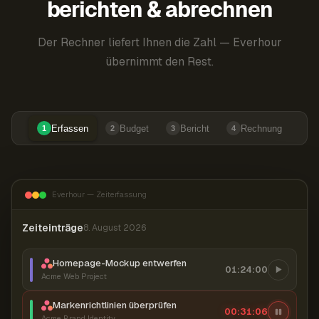
berichten & abrechnen
Der Rechner liefert Ihnen die Zahl — Everhour
übernimmt den Rest.
Erfassen
Budget
Bericht
Rechnung
1
2
3
4
Everhour — Zeiterfassung
Zeiteinträge
8. August 2026
Homepage-Mockup entwerfen
01:24:00
Acme Web Project
Markenrichtlinien überprüfen
00:31:07
Acme Brand Identity