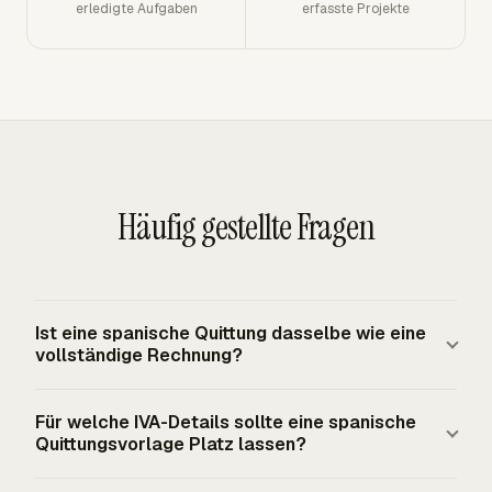
erledigte Aufgaben
erfasste Projekte
Häufig gestellte Fragen
Ist eine spanische Quittung dasselbe wie eine
vollständige Rechnung?
Eine Quittung weist die Zahlung nach, während eine
Für welche IVA-Details sollte eine spanische
spanische vollständige Rechnung die steuerpflichtige
Quittungsvorlage Platz lassen?
Transaktion nach dem Königlichen Dekret 1619/2012
dokumentiert. Eine Quittung kann
Eine spanische Quittungsvorlage sollte Platz für die