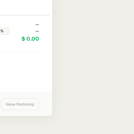
—
—
$ 0.00
Neue Rechnung