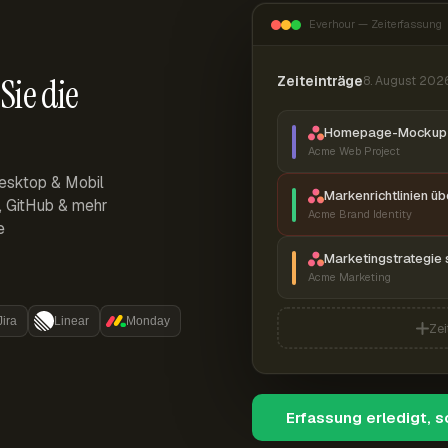
Everhour — Zeiterfassung
Sie die
Zeiteinträge
8. August 202
Homepage-Mockup 
Acme Web Project
esktop & Mobil
Markenrichtlinien ü
r, GitHub & mehr
Acme Brand Identity
e
Marketingstrategie 
Acme Marketing
Jira
Linear
Monday
Zei
Erfassung erledigt, 