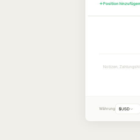
Position hinzufüge
Währung
$
USD