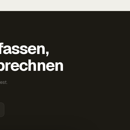
fassen,
abrechnen
est.