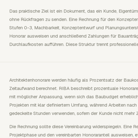
Das praktische Ziel ist ein Dokument, das ein Kunde, Eigentü
ohne Rückfragen zu senden. Eine Rechnung für den Konzepte
Stufen 0-3, Machbarkeit, Konzeptentwurf und Planungsunterstü
Honorar ausweisen und anschließend Zahlungen für Bauanträg
Durchlaufkosten aufführen. Diese Struktur trennt professione
Architektenhonorare werden häufig als Prozentsatz der Bauk
Zeitaufwand berechnet. RIBA beschreibt prozentuale Honorare
mit möglicher Anpassung, wenn sich das Baubudget erheblich
Projekten mit klar definiertem Umfang, während Arbeiten nac
gedeckelte Stunden verwenden, sofern der Kunde nicht mehr Zei
Die Rechnung sollte diese Vereinbarung widerspiegeln. Eine R
Projektphase und den vereinbarten Honoraranteil ausweisen, 