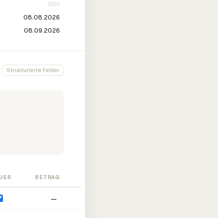
Strukturierte Felder
UER
BETRAG
—