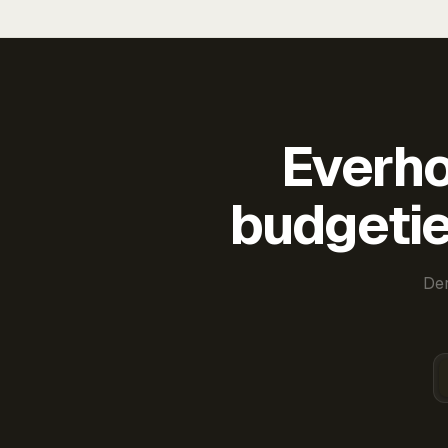
Everho
budgetie
Der