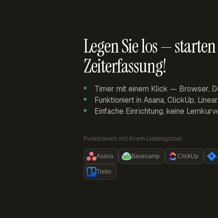
Legen Sie los — starten 
Zeiterfassung!
Timer mit einem Klick — Browser, D
Funktioniert in Asana, ClickUp, Linea
Einfache Einrichtung, keine Lernkurv
Funktioniert mit Ihrem Lieblingstool:
Asana
Basecamp
ClickUp
Trello