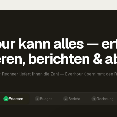
ur kann alles — er
ren, berichten & 
 Rechner liefert Ihnen die Zahl — Everhour übernimmt den R
Erfassen
Budget
Bericht
Rechnung
1
2
3
4