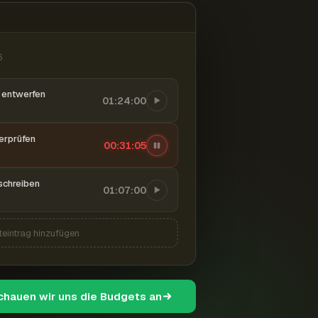
6
entwerfen
01:24:00
berprüfen
00:31:06
schreiben
01:07:00
teintrag hinzufügen
schauen wir uns die Budgets an