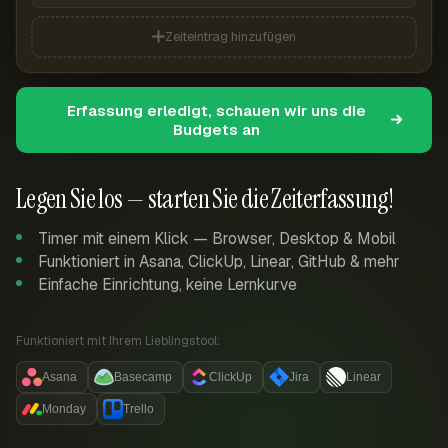
Zeiteintrag hinzufügen
Erfassung erledigt, schauen wir uns die
Budgets an
Legen Sie los — starten Sie die Zeiterfassung!
Timer mit einem Klick — Browser, Desktop & Mobil
Funktioniert in Asana, ClickUp, Linear, GitHub & mehr
Einfache Einrichtung, keine Lernkurve
Funktioniert mit Ihrem Lieblingstool:
Asana
Basecamp
ClickUp
Jira
Linear
Monday
Trello