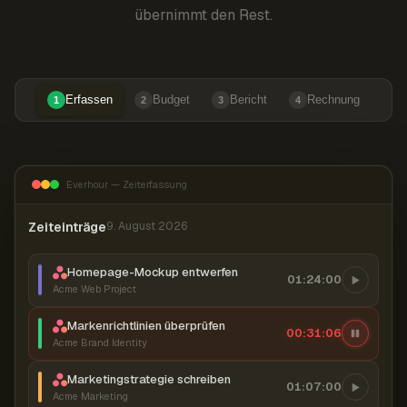
übernimmt den Rest.
Erfassen
Budget
Bericht
Rechnung
1
2
3
4
Everhour — Zeiterfassung
Zeiteinträge
9. August 2026
Homepage-Mockup entwerfen
01:24:00
Acme Web Project
Markenrichtlinien überprüfen
00:31:07
Acme Brand Identity
Marketingstrategie schreiben
01:07:00
Acme Marketing