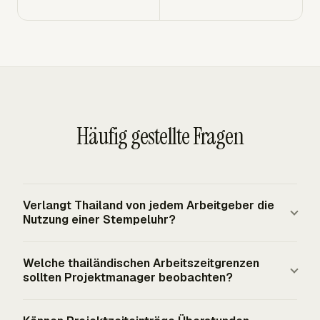
Häufig gestellte Fragen
Verlangt Thailand von jedem Arbeitgeber die
Nutzung einer Stempeluhr?
Thailand schreibt kein universelles Stempeluhrsystem
Welche thailändischen Arbeitszeitgrenzen
vor. Thailändische Arbeitgeber mit zehn oder mehr
sollten Projektmanager beobachten?
Beschäftigten müssen thailändischsprachige
Dokumente zu Löhnen, Überstunden, Feiertagsvergütung
Projektmanager sollten in Thailand die gewöhnliche