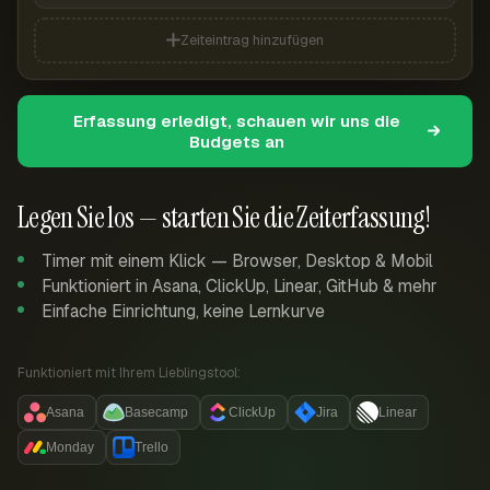
Zeiteintrag hinzufügen
Erfassung erledigt, schauen wir uns die
Budgets an
Legen Sie los — starten Sie die Zeiterfassung!
Timer mit einem Klick — Browser, Desktop & Mobil
Funktioniert in Asana, ClickUp, Linear, GitHub & mehr
Einfache Einrichtung, keine Lernkurve
Funktioniert mit Ihrem Lieblingstool:
Asana
Basecamp
ClickUp
Jira
Linear
Monday
Trello