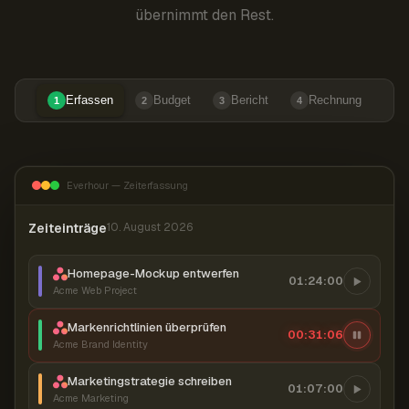
übernimmt den Rest.
Erfassen
Budget
Bericht
Rechnung
1
2
3
4
Everhour — Zeiterfassung
Zeiteinträge
10. August 2026
Homepage-Mockup entwerfen
01:24:00
Acme Web Project
Markenrichtlinien überprüfen
00:31:07
Acme Brand Identity
Marketingstrategie schreiben
01:07:00
Acme Marketing