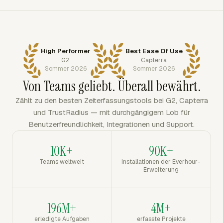
High Performer
Best Ease Of Use
G2
Capterra
Sommer 2026
Sommer 2026
Von Teams geliebt. Überall bewährt.
Zählt zu den besten Zeiterfassungstools bei G2, Capterra
und TrustRadius — mit durchgängigem Lob für
Benutzerfreundlichkeit, Integrationen und Support.
10K+
90K+
Teams weltweit
Installationen der Everhour-
Erweiterung
196M+
4M+
erledigte Aufgaben
erfasste Projekte