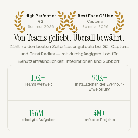
High Performer
Best Ease Of Use
G2
Capterra
Sommer 2026
Sommer 2026
Von Teams geliebt. Überall bewährt.
Zählt zu den besten Zeiterfassungstools bei G2, Capterra
und TrustRadius — mit durchgängigem Lob für
Benutzerfreundlichkeit, Integrationen und Support.
10K+
90K+
Teams weltweit
Installationen der Everhour-
Erweiterung
196M+
4M+
erledigte Aufgaben
erfasste Projekte