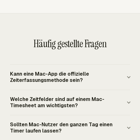
Häufig gestellte Fragen
Kann eine Mac-App die offizielle
Zeiterfassungsmethode sein?
Ja. Unter dem FLSA dürfen erfasste Arbeitgeber jede
Welche Zeitfelder sind auf einem Mac-
vollständige und genaue Zeiterfassungsmethode für
Timesheet am wichtigsten?
nicht freigestellte Beschäftigte verwenden. Das System
muss erforderliche Aufzeichnungen aufbewahren,
Die Aufzeichnung sollte Mitarbeiter, Datum, Projekt oder
Sollten Mac-Nutzer den ganzen Tag einen
einschließlich der geleisteten Stunden an jedem
Kostenkategorie, Aufgabe, Start- und Stoppzeiten oder
Timer laufen lassen?
Arbeitstag und der gesamten geleisteten Stunden in
Dauer, Kategorie für unbezahlte Pausen, wenn Ihre