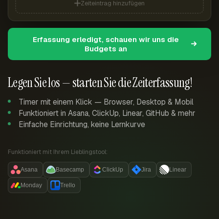
Zeiteintrag hinzufügen
Erfassung erledigt, schauen wir uns die
Budgets an
Legen Sie los — starten Sie die Zeiterfassung!
Timer mit einem Klick — Browser, Desktop & Mobil
Funktioniert in Asana, ClickUp, Linear, GitHub & mehr
Einfache Einrichtung, keine Lernkurve
Funktioniert mit Ihrem Lieblingstool:
Asana
Basecamp
ClickUp
Jira
Linear
Monday
Trello