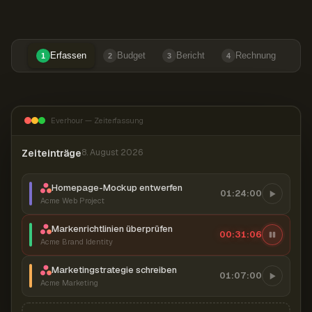
Erfassen
Budget
Bericht
Rechnung
1
2
3
4
Everhour — Zeiterfassung
Zeiteinträge
8. August 2026
Homepage-Mockup entwerfen
01:24:00
Acme Web Project
Markenrichtlinien überprüfen
00:31:07
Acme Brand Identity
Marketingstrategie schreiben
01:07:00
Acme Marketing