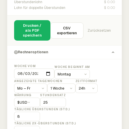
$ 0.00
Überstundenlohn
$ 0.00
Lohn für doppelte Überstunden
Drucken /
CSV
als PDF
Zurücksetzen
exportieren
speichern
Rechneroptionen
WOCHE VOM
WOCHE BEGINNT AM
ANGEZEIGTE TAGE
WOCHEN
ZEITFORMAT
WÄHRUNG
STUNDENSATZ
$
USD
TÄGLICHE ÜBERSTUNDEN (STD.)
TÄGLICHE 2X-ÜBERSTUNDEN (STD.)