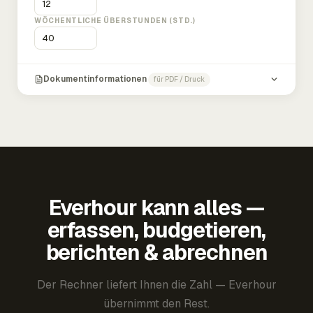
WÖCHENTLICHE ÜBERSTUNDEN (STD.)
Dokumentinformationen
für PDF / Druck
Everhour kann alles —
erfassen, budgetieren,
berichten & abrechnen
Der Rechner liefert Ihnen die Zahl — Everhour
übernimmt den Rest.