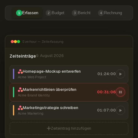
Erfassen
Budget
Bericht
Rechnung
1
2
3
4
Everhour — Zeiterfassung
Zeiteinträge
9. August 2026
Homepage-Mockup entwerfen
01:24:00
Acme Web Project
Markenrichtlinien überprüfen
00:31:07
Acme Brand Identity
Marketingstrategie schreiben
01:07:00
Acme Marketing
Zeiteintrag hinzufügen