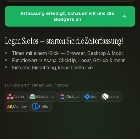
Erfassung erledigt, schauen wir uns die
Budgets an
Legen Sie los — starten Sie die Zeiterfassung!
Timer mit einem Klick — Browser, Desktop & Mobil
Funktioniert in Asana, ClickUp, Linear, GitHub & mehr
Einfache Einrichtung, keine Lernkurve
Funktioniert mit Ihrem Lieblingstool:
Asana
Basecamp
ClickUp
Jira
Linear
Monday
Trello