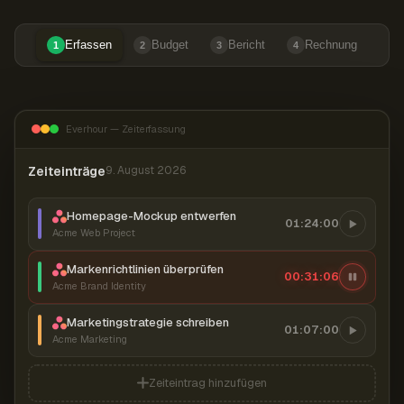
Erfassen
Budget
Bericht
Rechnung
1
2
3
4
Everhour — Zeiterfassung
Zeiteinträge
9. August 2026
Homepage-Mockup entwerfen
01:24:00
Acme Web Project
Markenrichtlinien überprüfen
00:31:07
Acme Brand Identity
Marketingstrategie schreiben
01:07:00
Acme Marketing
Zeiteintrag hinzufügen