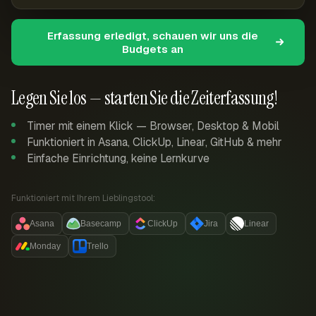
Erfassung erledigt, schauen wir uns die
Budgets an
Legen Sie los — starten Sie die Zeiterfassung!
Timer mit einem Klick — Browser, Desktop & Mobil
Funktioniert in Asana, ClickUp, Linear, GitHub & mehr
Einfache Einrichtung, keine Lernkurve
Funktioniert mit Ihrem Lieblingstool:
Asana
Basecamp
ClickUp
Jira
Linear
Monday
Trello