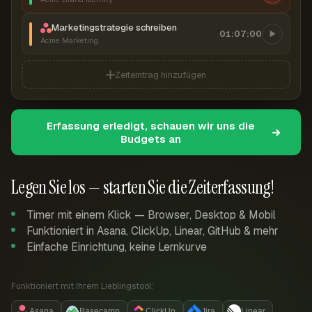
Marketingstrategie schreiben
01:07:00
Acme Marketing
Zeiteintrag hinzufügen
Erfassung erledigt, schauen wir uns die
Budgets an
Legen Sie los — starten Sie die Zeiterfassung!
Timer mit einem Klick — Browser, Desktop & Mobil
Funktioniert in Asana, ClickUp, Linear, GitHub & mehr
Einfache Einrichtung, keine Lernkurve
Funktioniert mit Ihrem Lieblingstool:
Asana
Basecamp
ClickUp
Jira
Linear