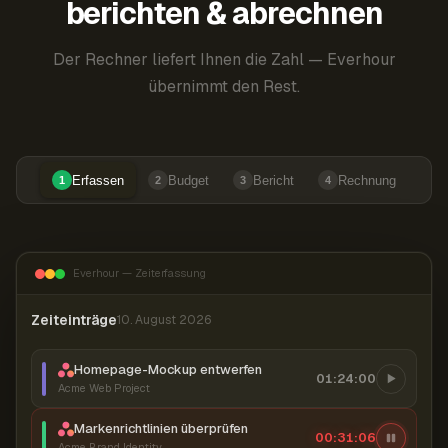
berichten & abrechnen
Der Rechner liefert Ihnen die Zahl — Everhour
übernimmt den Rest.
Erfassen
Budget
Bericht
Rechnung
1
2
3
4
Everhour — Zeiterfassung
Zeiteinträge
10. August 2026
Homepage-Mockup entwerfen
01:24:00
Acme Web Project
Markenrichtlinien überprüfen
00:31:07
Acme Brand Identity