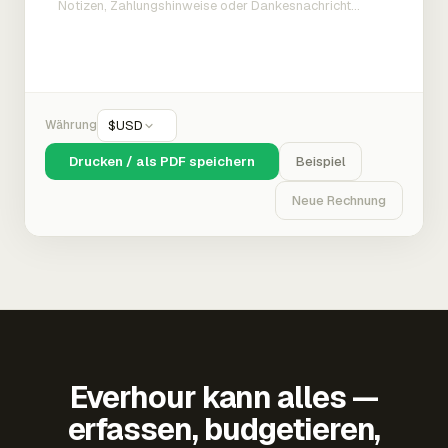
Währung
$
USD
Drucken / als PDF speichern
Beispiel
Neue Rechnung
Everhour kann alles —
erfassen, budgetieren,