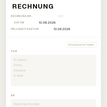
RECHNUNG NR.
DATUM
FÄLLIGKEITSDATUM
Strukturierte Felder
VON
AN