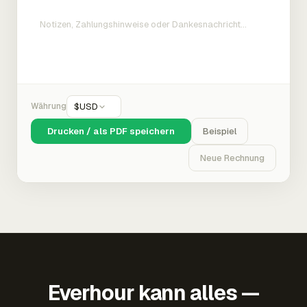
Währung
$
USD
Drucken / als PDF speichern
Beispiel
Neue Rechnung
Everhour kann alles —