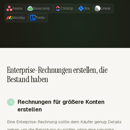
Asana
Basecamp
ClickUp
Jira
Linear
Monday
Trello
Enterprise-Rechnungen erstellen, die
Bestand haben
Rechnungen für größere Konten
erstellen
Eine Enterprise-Rechnung sollte dem Käufer genug Details
geben, um die Belastung zu prüfen, ohne eine separate