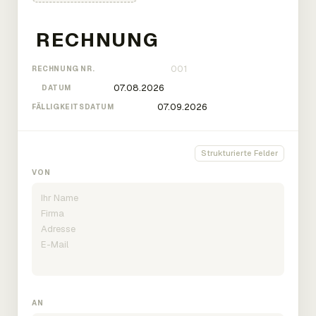
RECHNUNG NR.
DATUM
FÄLLIGKEITSDATUM
Strukturierte Felder
VON
AN