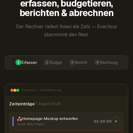
erfassen, budgetieren,
berichten & abrechnen
Der Rechner liefert Ihnen die Zahl — Everhour
übernimmt den Rest.
Erfassen
Budget
Bericht
Rechnung
1
2
3
4
Everhour — Zeiterfassung
Zeiteinträge
7. August 2026
Homepage-Mockup entwerfen
01:24:00
Acme Web Project