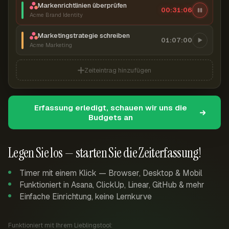
Markenrichtlinien überprüfen
00:31:07
Acme Brand Identity
Marketingstrategie schreiben
01:07:00
Acme Marketing
Zeiteintrag hinzufügen
Erfassung erledigt, schauen wir uns die
Budgets an
Legen Sie los — starten Sie die Zeiterfassung!
Timer mit einem Klick — Browser, Desktop & Mobil
Funktioniert in Asana, ClickUp, Linear, GitHub & mehr
Einfache Einrichtung, keine Lernkurve
Funktioniert mit Ihrem Lieblingstool: