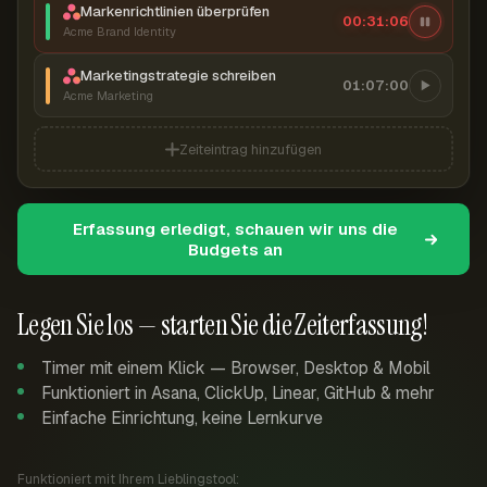
Markenrichtlinien überprüfen
00:31:07
Acme Brand Identity
Marketingstrategie schreiben
01:07:00
Acme Marketing
Zeiteintrag hinzufügen
Erfassung erledigt, schauen wir uns die
Budgets an
Legen Sie los — starten Sie die Zeiterfassung!
Timer mit einem Klick — Browser, Desktop & Mobil
Funktioniert in Asana, ClickUp, Linear, GitHub & mehr
Einfache Einrichtung, keine Lernkurve
Funktioniert mit Ihrem Lieblingstool: