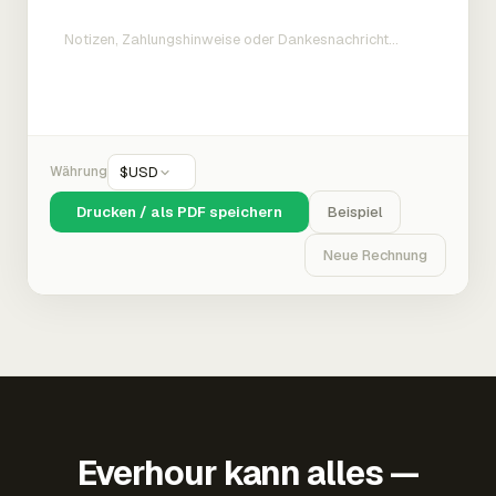
Währung
$
USD
Drucken / als PDF speichern
Beispiel
Neue Rechnung
Everhour kann alles —