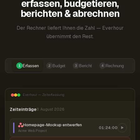
erfassen, budgetieren,
berichten & abrechnen
Der Rechner liefert Ihnen die Zahl — Everhour
übernimmt den Rest.
Erfassen
Budget
Bericht
Rechnung
1
2
3
4
Everhour — Zeiterfassung
Zeiteinträge
8. August 2026
Homepage-Mockup entwerfen
01:24:00
Acme Web Project