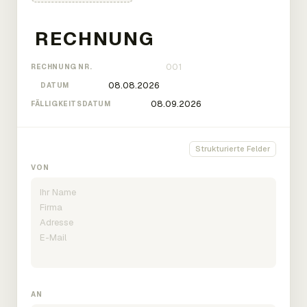
RECHNUNG NR.
DATUM
FÄLLIGKEITSDATUM
Strukturierte Felder
VON
AN