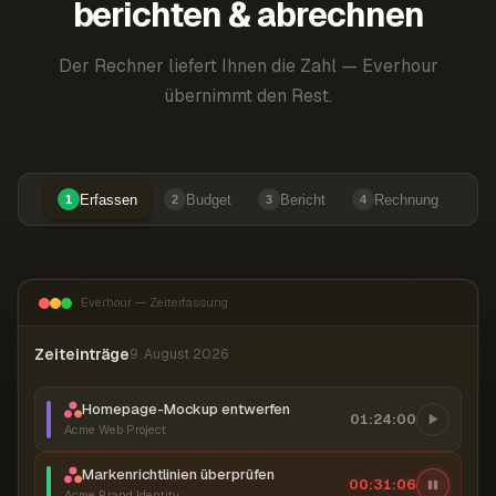
berichten & abrechnen
Der Rechner liefert Ihnen die Zahl — Everhour
übernimmt den Rest.
Erfassen
Budget
Bericht
Rechnung
1
2
3
4
Everhour — Zeiterfassung
Zeiteinträge
9. August 2026
Homepage-Mockup entwerfen
01:24:00
Acme Web Project
Markenrichtlinien überprüfen
00:31:07
Acme Brand Identity