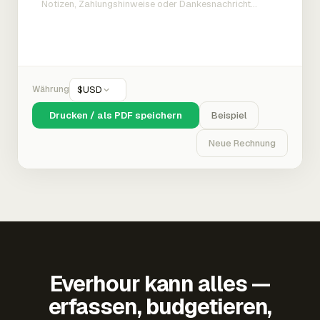
Währung
$
USD
Drucken / als PDF speichern
Beispiel
Neue Rechnung
Everhour kann alles —
erfassen, budgetieren,