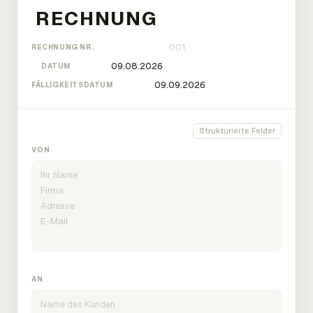
RECHNUNG NR.
DATUM
FÄLLIGKEITSDATUM
Strukturierte Felder
VON
AN