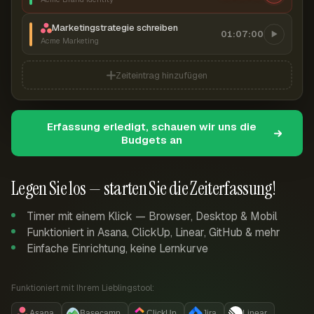
Marketingstrategie schreiben
01:07:00
Acme Marketing
Zeiteintrag hinzufügen
Erfassung erledigt, schauen wir uns die
Budgets an
Legen Sie los — starten Sie die Zeiterfassung!
Timer mit einem Klick — Browser, Desktop & Mobil
Funktioniert in Asana, ClickUp, Linear, GitHub & mehr
Einfache Einrichtung, keine Lernkurve
Funktioniert mit Ihrem Lieblingstool:
Asana
Basecamp
ClickUp
Jira
Linear