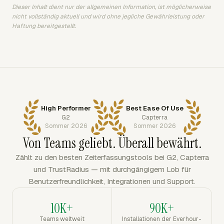
Dieser Inhalt dient nur der allgemeinen Information, ist möglicherweise
nicht vollständig aktuell und wird ohne jegliche Gewährleistung oder
Haftung bereitgestellt.
High Performer
Best Ease Of Use
G2
Capterra
Sommer 2026
Sommer 2026
Von Teams geliebt. Überall bewährt.
Zählt zu den besten Zeiterfassungstools bei G2, Capterra
und TrustRadius — mit durchgängigem Lob für
Benutzerfreundlichkeit, Integrationen und Support.
10K+
90K+
Teams weltweit
Installationen der Everhour-