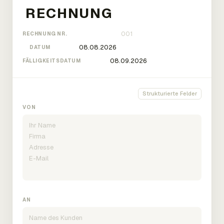
RECHNUNG NR.
DATUM
FÄLLIGKEITSDATUM
Strukturierte Felder
VON
AN