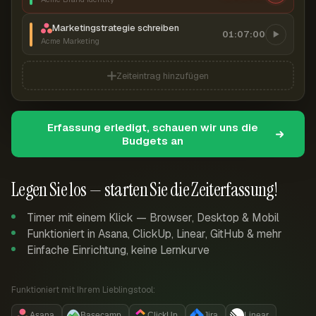
Marketingstrategie schreiben
01:07:00
Acme Marketing
Zeiteintrag hinzufügen
Erfassung erledigt, schauen wir uns die
Budgets an
Legen Sie los — starten Sie die Zeiterfassung!
Timer mit einem Klick — Browser, Desktop & Mobil
Funktioniert in Asana, ClickUp, Linear, GitHub & mehr
Einfache Einrichtung, keine Lernkurve
Funktioniert mit Ihrem Lieblingstool:
Asana
Basecamp
ClickUp
Jira
Linear