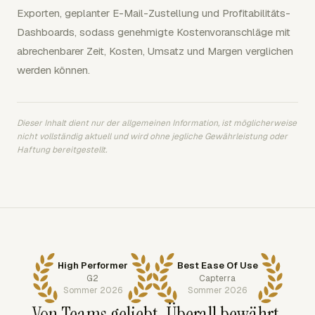
Exporten, geplanter E-Mail-Zustellung und Profitabilitäts-
Dashboards, sodass genehmigte Kostenvoranschläge mit
abrechenbarer Zeit, Kosten, Umsatz und Margen verglichen
werden können.
Dieser Inhalt dient nur der allgemeinen Information, ist möglicherweise
nicht vollständig aktuell und wird ohne jegliche Gewährleistung oder
Haftung bereitgestellt.
High Performer
Best Ease Of Use
G2
Capterra
Sommer 2026
Sommer 2026
Von Teams geliebt. Überall bewährt.