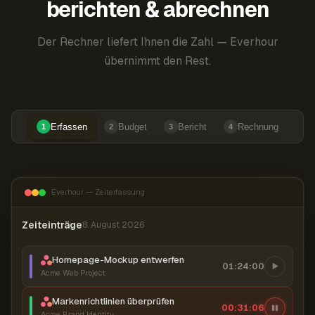
berichten & abrechnen
Der Rechner liefert Ihnen die Zahl — Everhour
übernimmt den Rest.
Erfassen
Budget
Bericht
Rechnung
1
2
3
4
Everhour — Zeiterfassung
Zeiteinträge
8. August 2026
Homepage-Mockup entwerfen
01:24:00
Acme Web Project
Markenrichtlinien überprüfen
00:31:07
Acme Brand Identity