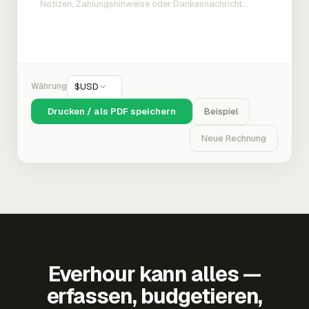
Währung
$
USD
Drucken / als PDF speichern
Beispiel
Neue Rechnung
Everhour kann alles —
erfassen, budgetieren,