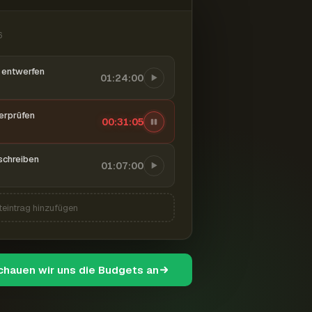
6
entwerfen
01:24:00
berprüfen
00:31:06
schreiben
01:07:00
teintrag hinzufügen
schauen wir uns die Budgets an