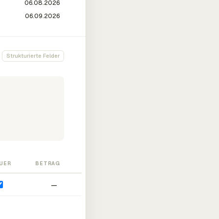
Strukturierte Felder
UER
BETRAG
—