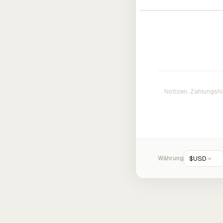
Währung
$
USD