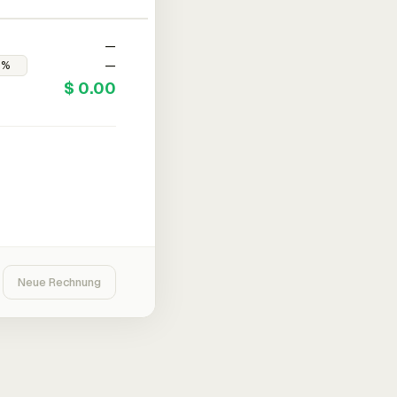
—
—
$ 0.00
Neue Rechnung