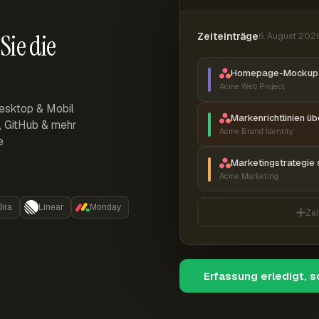
Sie die
Zeiteinträge
6. August 202
Homepage-Mockup 
Acme Web Project
esktop & Mobil
Markenrichtlinien ü
r, GitHub & mehr
Acme Brand Identity
e
Marketingstrategie 
Acme Marketing
Jira
Linear
Monday
Zei
Erfassung erledigt, 