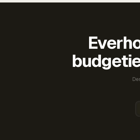
Everho
budgetie
Der