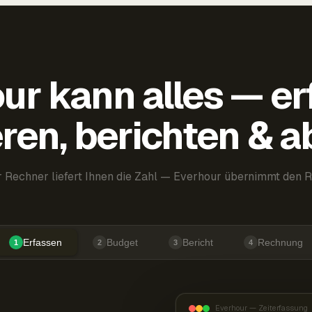
ur kann alles — er
ren, berichten & 
 Rechner liefert Ihnen die Zahl — Everhour übernimmt den R
Erfassen
Budget
Bericht
Rechnung
1
2
3
4
Everhour — Zeiterfassung