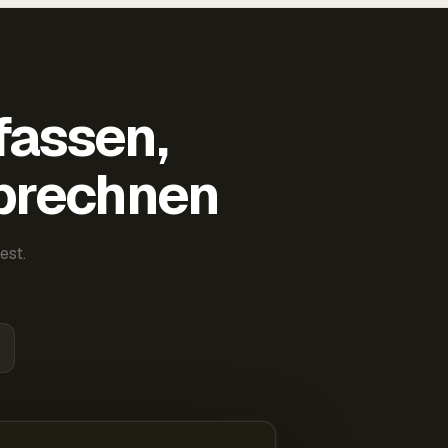
fassen,
abrechnen
est.