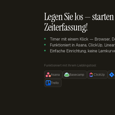
Legen Sie los — starten 
Zeiterfassung!
Timer mit einem Klick — Browser, D
Funktioniert in Asana, ClickUp, Linea
Einfache Einrichtung, keine Lernkurv
Funktioniert mit Ihrem Lieblingstool:
Asana
Basecamp
ClickUp
Trello