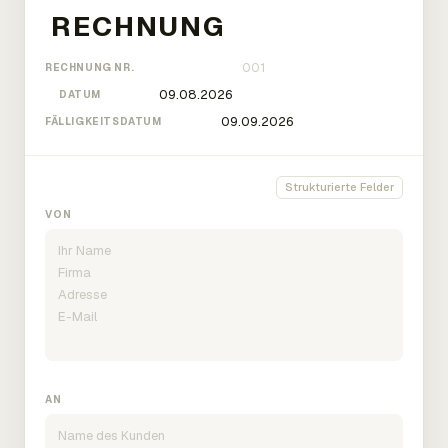
RECHNUNG NR.
DATUM
FÄLLIGKEITSDATUM
Strukturierte Felder
VON
AN