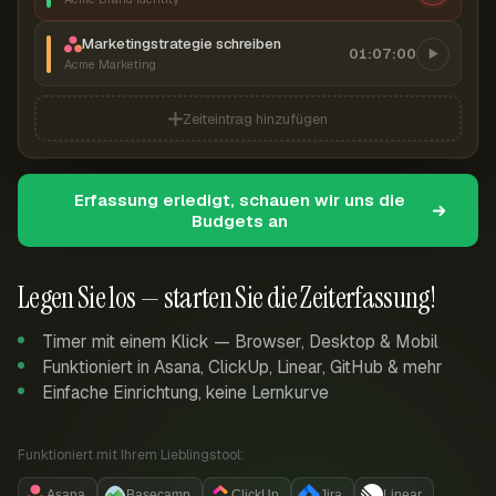
Marketingstrategie schreiben
01:07:00
Acme Marketing
Zeiteintrag hinzufügen
Erfassung erledigt, schauen wir uns die
Budgets an
Legen Sie los — starten Sie die Zeiterfassung!
Timer mit einem Klick — Browser, Desktop & Mobil
Funktioniert in Asana, ClickUp, Linear, GitHub & mehr
Einfache Einrichtung, keine Lernkurve
Funktioniert mit Ihrem Lieblingstool:
Asana
Basecamp
ClickUp
Jira
Linear