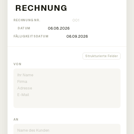
RECHNUNG NR.
DATUM
FÄLLIGKEITSDATUM
Strukturierte Felder
VON
AN