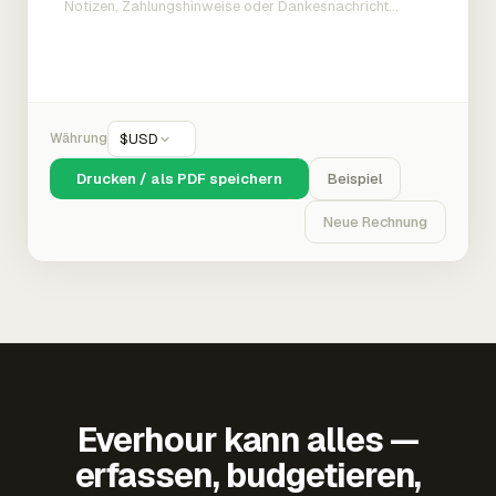
Währung
$
USD
Drucken / als PDF speichern
Beispiel
Neue Rechnung
Everhour kann alles —
erfassen, budgetieren,