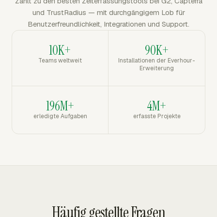
Zählt zu den besten Zeiterfassungstools bei G2, Capterra
und TrustRadius — mit durchgängigem Lob für
Benutzerfreundlichkeit, Integrationen und Support.
10K+
90K+
Teams weltweit
Installationen der Everhour-
Erweiterung
196M+
4M+
erledigte Aufgaben
erfasste Projekte
Häufig gestellte Fragen