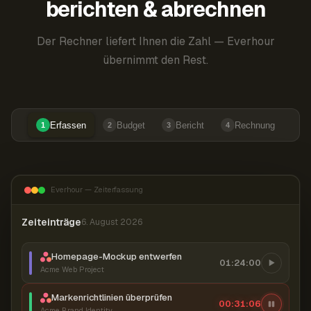
berichten & abrechnen
Der Rechner liefert Ihnen die Zahl — Everhour
übernimmt den Rest.
Erfassen
Budget
Bericht
Rechnung
1
2
3
4
Everhour — Zeiterfassung
Zeiteinträge
6. August 2026
Homepage-Mockup entwerfen
01:24:00
Acme Web Project
Markenrichtlinien überprüfen
00:31:07
Acme Brand Identity