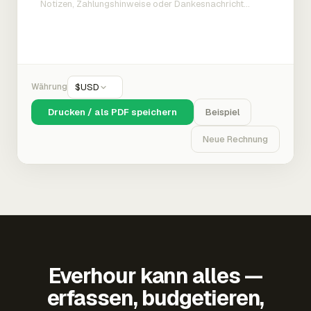
Währung
$
USD
Drucken / als PDF speichern
Beispiel
Neue Rechnung
Everhour kann alles —
erfassen, budgetieren,