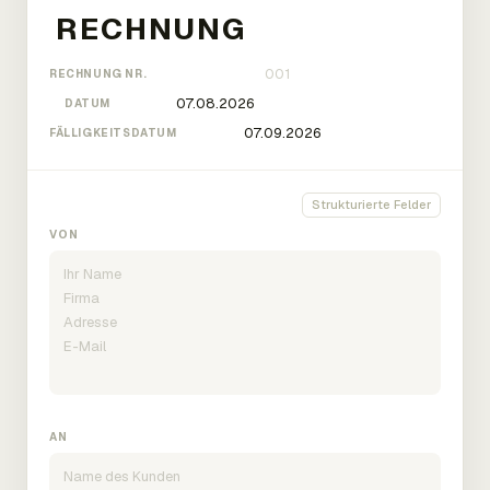
RECHNUNG NR.
DATUM
FÄLLIGKEITSDATUM
Strukturierte Felder
VON
AN