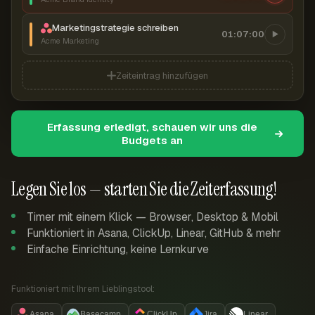
Marketingstrategie schreiben
01:07:00
Acme Marketing
Zeiteintrag hinzufügen
Erfassung erledigt, schauen wir uns die
Budgets an
Legen Sie los — starten Sie die Zeiterfassung!
Timer mit einem Klick — Browser, Desktop & Mobil
Funktioniert in Asana, ClickUp, Linear, GitHub & mehr
Einfache Einrichtung, keine Lernkurve
Funktioniert mit Ihrem Lieblingstool:
Asana
Basecamp
ClickUp
Jira
Linear