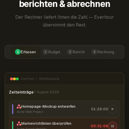
berichten & abrechnen
Der Rechner liefert Ihnen die Zahl — Everhour
übernimmt den Rest.
Erfassen
Budget
Bericht
Rechnung
1
2
3
4
Everhour — Zeiterfassung
Zeiteinträge
7. August 2026
Homepage-Mockup entwerfen
01:24:00
Acme Web Project
Markenrichtlinien überprüfen
00:31:07
Acme Brand Identity