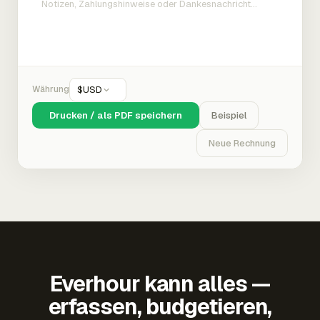
Währung
$
USD
Drucken / als PDF speichern
Beispiel
Neue Rechnung
Everhour kann alles —
erfassen, budgetieren,