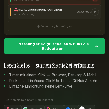
Marketingstrategie schreiben
01:07:00
Acme Marketing
Zeiteintrag hinzufügen
Erfassung erledigt, schauen wir uns die
Budgets an
Legen Sie los — starten Sie die Zeiterfassung!
Timer mit einem Klick — Browser, Desktop & Mobil
Funktioniert in Asana, ClickUp, Linear, GitHub & mehr
Einfache Einrichtung, keine Lernkurve
Funktioniert mit Ihrem Lieblingstool:
Asana
Basecamp
ClickUp
Jira
Linear