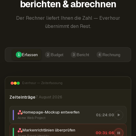
berichten & abrechnen
Der Rechner liefert Ihnen die Zahl — Everhour
übernimmt den Rest.
Erfassen
Budget
Bericht
Rechnung
1
2
3
4
Everhour — Zeiterfassung
Zeiteinträge
7. August 2026
Homepage-Mockup entwerfen
01:24:00
Acme Web Project
Markenrichtlinien überprüfen
00:31:07
Acme Brand Identity