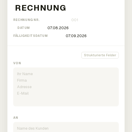
RECHNUNG NR.
DATUM
FÄLLIGKEITSDATUM
Strukturierte Felder
VON
AN