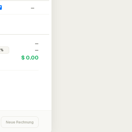
—
—
—
$ 0.00
Neue Rechnung