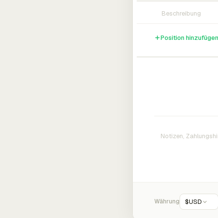
Position hinzufüge
Währung
$
USD