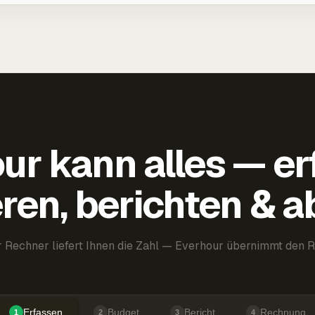
ur kann alles — er
ren, berichten & 
 Rechner liefert Ihnen die Zahl — Everhour übernimmt den R
Erfassen
Budget
Bericht
Rechnung
1
2
3
4