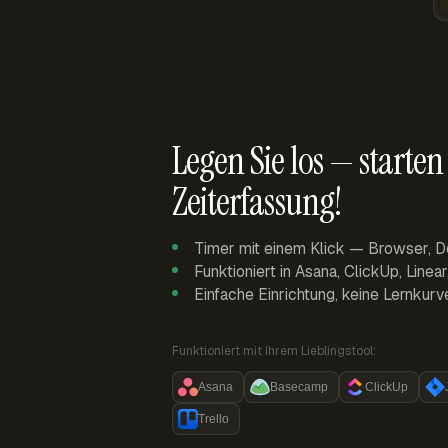
Legen Sie los — starten 
Zeiterfassung!
Timer mit einem Klick — Browser, D
Funktioniert in Asana, ClickUp, Linea
Einfache Einrichtung, keine Lernkurv
Funktioniert mit Ihrem Lieblingstool:
Asana
Basecamp
ClickUp
Trello