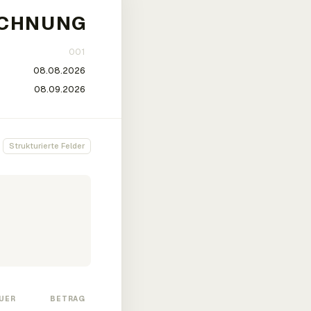
Strukturierte Felder
UER
BETRAG