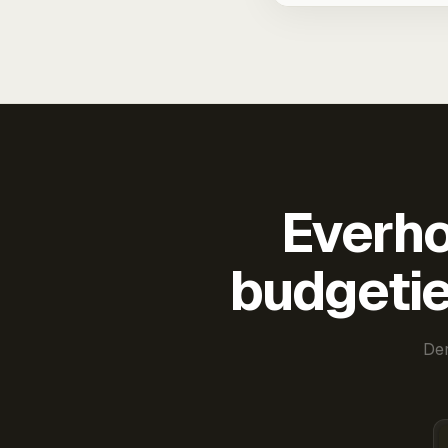
Everho
budgetie
Der