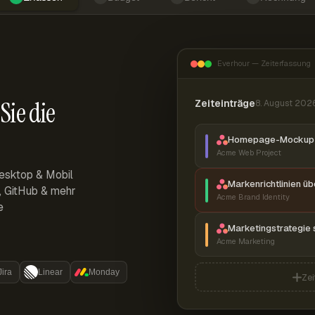
Everhour — Zeiterfassung
Sie die
Zeiteinträge
8. August 202
Homepage-Mockup 
Acme Web Project
esktop & Mobil
Markenrichtlinien ü
r, GitHub & mehr
Acme Brand Identity
e
Marketingstrategie 
Acme Marketing
Jira
Linear
Monday
Zei