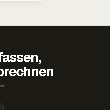
fassen,
abrechnen
est.