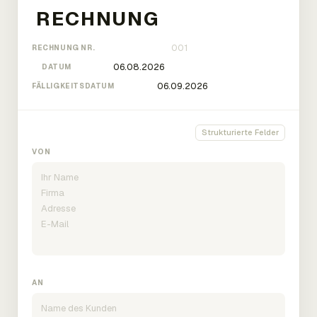
RECHNUNG NR.
DATUM
FÄLLIGKEITSDATUM
Strukturierte Felder
VON
AN