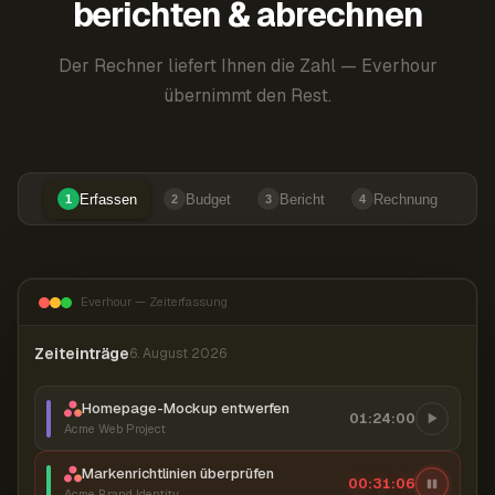
berichten & abrechnen
Der Rechner liefert Ihnen die Zahl — Everhour
übernimmt den Rest.
Erfassen
Budget
Bericht
Rechnung
1
2
3
4
Everhour — Zeiterfassung
Zeiteinträge
6. August 2026
Homepage-Mockup entwerfen
01:24:00
Acme Web Project
Markenrichtlinien überprüfen
00:31:07
Acme Brand Identity