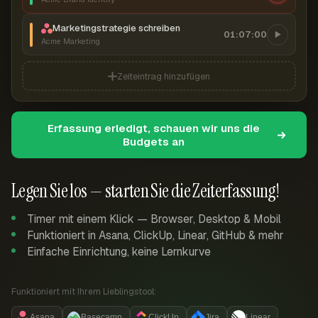
Marketingstrategie schreiben
01:07:00
Acme Marketing
Zeiteintrag hinzufügen
Erfassung erledigt, schauen wir uns die
Budgets an
Legen Sie los — starten Sie die Zeiterfassung!
Timer mit einem Klick — Browser, Desktop & Mobil
Funktioniert in Asana, ClickUp, Linear, GitHub & mehr
Einfache Einrichtung, keine Lernkurve
Funktioniert mit Ihrem Lieblingstool:
Asana
Basecamp
ClickUp
Jira
Linear