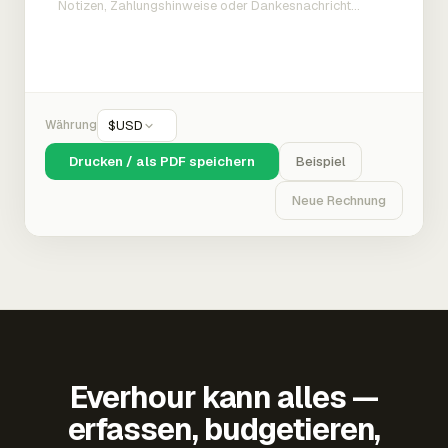
Währung
$
USD
Drucken / als PDF speichern
Beispiel
Neue Rechnung
Everhour kann alles —
erfassen, budgetieren,