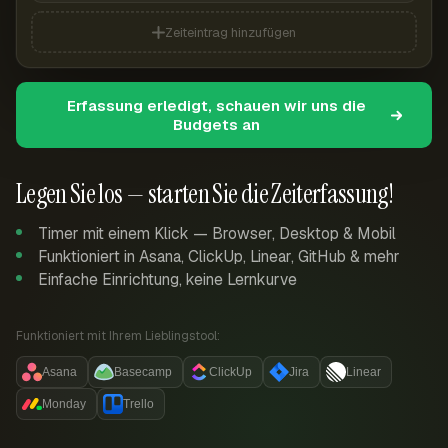
Zeiteintrag hinzufügen
Erfassung erledigt, schauen wir uns die
Budgets an
Legen Sie los — starten Sie die Zeiterfassung!
Timer mit einem Klick — Browser, Desktop & Mobil
Funktioniert in Asana, ClickUp, Linear, GitHub & mehr
Einfache Einrichtung, keine Lernkurve
Funktioniert mit Ihrem Lieblingstool:
Asana
Basecamp
ClickUp
Jira
Linear
Monday
Trello