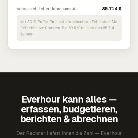
Voraussichtlicher Jahresumsatz
85.714 $
Mit 20 % Puffer für nicht abrechenbare Zeit haben Sie
960 effektive Stunden. Bei 89 $/Std. sind das 85.714
$/Jahr.
Everhour kann alles —
erfassen, budgetieren,
berichten & abrechnen
Der Rechner liefert Ihnen die Zahl — Everhour