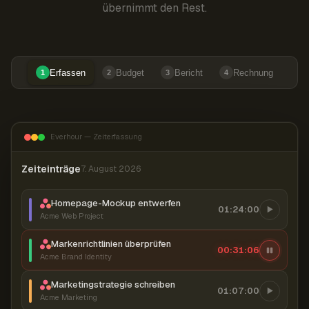
übernimmt den Rest.
Erfassen
Budget
Bericht
Rechnung
1
2
3
4
Everhour — Zeiterfassung
Zeiteinträge
7. August 2026
Homepage-Mockup entwerfen
01:24:00
Acme Web Project
Markenrichtlinien überprüfen
00:31:07
Acme Brand Identity
Marketingstrategie schreiben
01:07:00
Acme Marketing