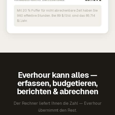
Mit 20 % Puffer für nicht abrechenbare Zeit haben Sie
960 effektive Stunden. Bei 89 $/Std. sind das 85.714
$/Jahr.
Everhour kann alles —
erfassen, budgetieren,
berichten & abrechnen
Der Rechner liefert Ihnen die Zahl — Everhour
übernimmt den Rest.