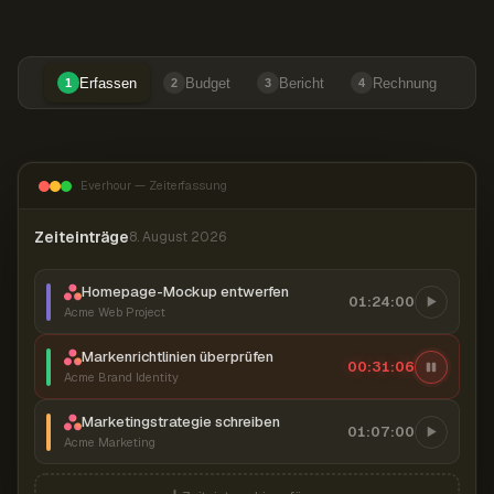
Erfassen
Budget
Bericht
Rechnung
1
2
3
4
Everhour — Zeiterfassung
Zeiteinträge
8. August 2026
Homepage-Mockup entwerfen
01:24:00
Acme Web Project
Markenrichtlinien überprüfen
00:31:06
Acme Brand Identity
Marketingstrategie schreiben
01:07:00
Acme Marketing