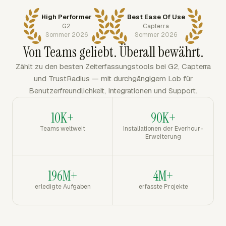
High Performer
Best Ease Of Use
G2
Capterra
Sommer 2026
Sommer 2026
Von Teams geliebt. Überall bewährt.
Zählt zu den besten Zeiterfassungstools bei G2, Capterra
und TrustRadius — mit durchgängigem Lob für
Benutzerfreundlichkeit, Integrationen und Support.
10K+
90K+
Teams weltweit
Installationen der Everhour-
Erweiterung
196M+
4M+
erledigte Aufgaben
erfasste Projekte