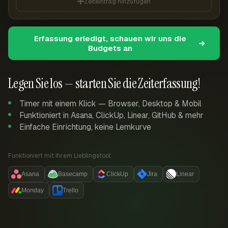
Zeiteintrag hinzufügen
Erfassung erledigt, schauen wir uns die
Budgets an
Legen Sie los — starten Sie die Zeiterfassung!
Timer mit einem Klick — Browser, Desktop & Mobil
Funktioniert in Asana, ClickUp, Linear, GitHub & mehr
Einfache Einrichtung, keine Lernkurve
Funktioniert mit Ihrem Lieblingstool:
Asana
Basecamp
ClickUp
Jira
Linear
Monday
Trello