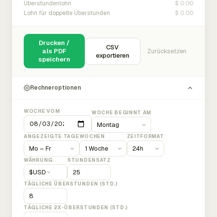
$ 0.00
Überstundenlohn
$ 0.00
Lohn für doppelte Überstunden
Drucken /
CSV
als PDF
Zurücksetzen
exportieren
speichern
Rechneroptionen
WOCHE VOM
WOCHE BEGINNT AM
ANGEZEIGTE TAGE
WOCHEN
ZEITFORMAT
WÄHRUNG
STUNDENSATZ
$
USD
TÄGLICHE ÜBERSTUNDEN (STD.)
TÄGLICHE 2X-ÜBERSTUNDEN (STD.)