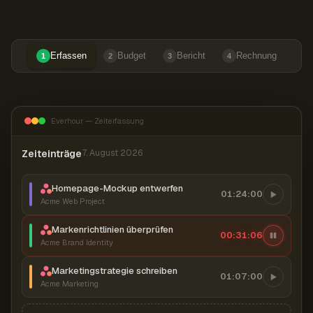
Erfassen
Budget
Bericht
Rechnung
1
2
3
4
Everhour — Zeiterfassung
Zeiteinträge
7. August 2026
Homepage-Mockup entwerfen
01:24:00
Acme Web Project
Markenrichtlinien überprüfen
00:31:07
Acme Brand Identity
Marketingstrategie schreiben
01:07:00
Acme Marketing