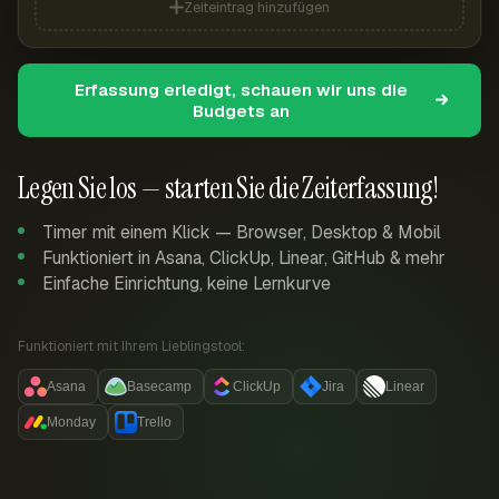
Zeiteintrag hinzufügen
Erfassung erledigt, schauen wir uns die
Budgets an
Legen Sie los — starten Sie die Zeiterfassung!
Timer mit einem Klick — Browser, Desktop & Mobil
Funktioniert in Asana, ClickUp, Linear, GitHub & mehr
Einfache Einrichtung, keine Lernkurve
Funktioniert mit Ihrem Lieblingstool:
Asana
Basecamp
ClickUp
Jira
Linear
Monday
Trello