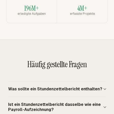
196M+
4M+
erledigte Aufgaben
erfasste Projekte
Häufig gestellte Fragen
Was sollte ein Stundenzettelbericht enthalten?
Ein Stundenzettelbericht sollte den Namen des
Ist ein Stundenzettelbericht dasselbe wie eine
Arbeitnehmers, Datumsbereich, tägliche Stunden,
Payroll-Aufzeichnung?
wöchentliche Summe, Projekt, Aufgabe, Kunde,