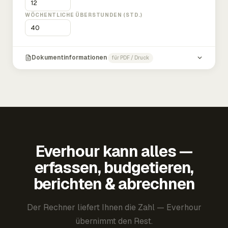
WÖCHENTLICHE ÜBERSTUNDEN (STD.)
Dokumentinformationen
für PDF / Druck
Everhour kann alles —
erfassen, budgetieren,
berichten & abrechnen
Der Rechner liefert Ihnen die Zahl — Everhour
übernimmt den Rest.