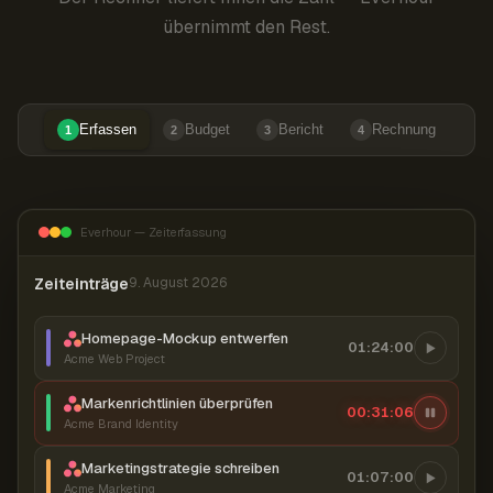
übernimmt den Rest.
Erfassen
Budget
Bericht
Rechnung
1
2
3
4
Everhour — Zeiterfassung
Zeiteinträge
9. August 2026
Homepage-Mockup entwerfen
01:24:00
Acme Web Project
Markenrichtlinien überprüfen
00:31:07
Acme Brand Identity
Marketingstrategie schreiben
01:07:00
Acme Marketing