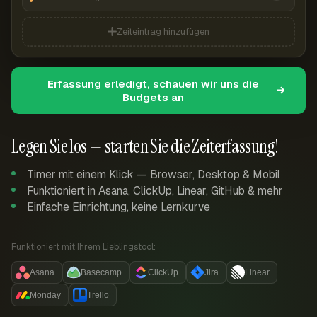
Zeiteintrag hinzufügen
Erfassung erledigt, schauen wir uns die
Budgets an
Legen Sie los — starten Sie die Zeiterfassung!
Timer mit einem Klick — Browser, Desktop & Mobil
Funktioniert in Asana, ClickUp, Linear, GitHub & mehr
Einfache Einrichtung, keine Lernkurve
Funktioniert mit Ihrem Lieblingstool:
Asana
Basecamp
ClickUp
Jira
Linear
Monday
Trello