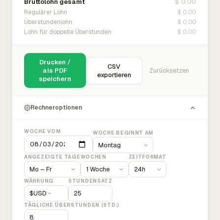
$ 0.00
Bruttolohn gesamt
$ 0.00
Regulärer Lohn
$ 0.00
Überstundenlohn
$ 0.00
Lohn für doppelte Überstunden
Drucken /
CSV
als PDF
Zurücksetzen
exportieren
speichern
Rechneroptionen
WOCHE VOM
WOCHE BEGINNT AM
ANGEZEIGTE TAGE
WOCHEN
ZEITFORMAT
WÄHRUNG
STUNDENSATZ
$
USD
TÄGLICHE ÜBERSTUNDEN (STD.)