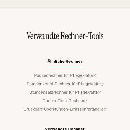
übermäßige Summen sichtbar zu machen, die geprüft
Bruttovergütung aus den stündlichen Mitarbeiterkosten
werden müssen.
und der erfassten Zeit berechnen. Admins können
wählen, ob Überstunden anhand erfasster
Projektstunden oder Arbeitsstunden gemessen werden.
Verwandte Rechner-Tools
Ähnliche Rechner
Pausenrechner für Pflegekräfte
Stundenzettel-Rechner für Pflegekräfte
Stundensatzrechner für Pflegekräfte
Double-Time-Rechner
Druckbare Überstunden-Erfassungstabelle
Verwandte Rechner