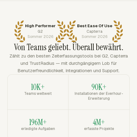
High Performer
Best Ease Of Use
G2
Capterra
Sommer 2026
Sommer 2026
Von Teams geliebt. Überall bewährt.
Zählt zu den besten Zeiterfassungstools bei G2, Capterra
und TrustRadius — mit durchgängigem Lob für
Benutzerfreundlichkeit, Integrationen und Support.
10K+
90K+
Teams weltweit
Installationen der Everhour-
Erweiterung
196M+
4M+
erledigte Aufgaben
erfasste Projekte