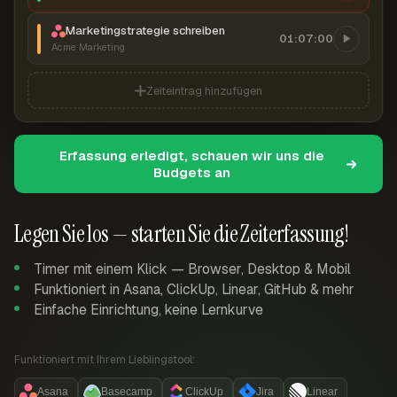
Marketingstrategie schreiben
01:07:00
Acme Marketing
Zeiteintrag hinzufügen
Erfassung erledigt, schauen wir uns die
Budgets an
Legen Sie los — starten Sie die Zeiterfassung!
Timer mit einem Klick — Browser, Desktop & Mobil
Funktioniert in Asana, ClickUp, Linear, GitHub & mehr
Einfache Einrichtung, keine Lernkurve
Funktioniert mit Ihrem Lieblingstool:
Asana
Basecamp
ClickUp
Jira
Linear