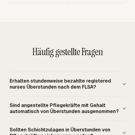
Häufig gestellte Fragen
Erhalten stundenweise bezahlte registered
nurses Überstunden nach dem FLSA?
Stundenweise bezahlte registered nurses sollten
Sind angestellte Pflegekräfte mit Gehalt
Überstundenvergütung erhalten, wenn sie erfasst und
automatisch von Überstunden ausgenommen?
nicht freigestellt sind. Nach der bundesweiten FLSA-
Grundregel müssen nicht freigestellte Pflegekräfte
Nein. Eine registered nurse, die vom zuständigen
Sollten Schichtzulagen in Überstunden von
mindestens das 1,5-Fache des regulären Satzes für
staatlichen Prüfungsgremium registriert ist, kann nur