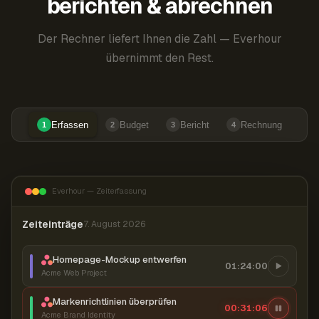
berichten & abrechnen
Der Rechner liefert Ihnen die Zahl — Everhour
übernimmt den Rest.
Erfassen
Budget
Bericht
Rechnung
1
2
3
4
Everhour — Zeiterfassung
Zeiteinträge
7. August 2026
Homepage-Mockup entwerfen
01:24:00
Acme Web Project
Markenrichtlinien überprüfen
00:31:07
Acme Brand Identity