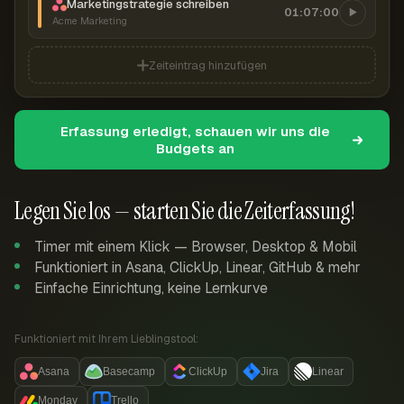
Marketingstrategie schreiben
01:07:00
Acme Marketing
Zeiteintrag hinzufügen
Erfassung erledigt, schauen wir uns die
Budgets an
Legen Sie los — starten Sie die Zeiterfassung!
Timer mit einem Klick — Browser, Desktop & Mobil
Funktioniert in Asana, ClickUp, Linear, GitHub & mehr
Einfache Einrichtung, keine Lernkurve
Funktioniert mit Ihrem Lieblingstool:
Asana
Basecamp
ClickUp
Jira
Linear
Monday
Trello