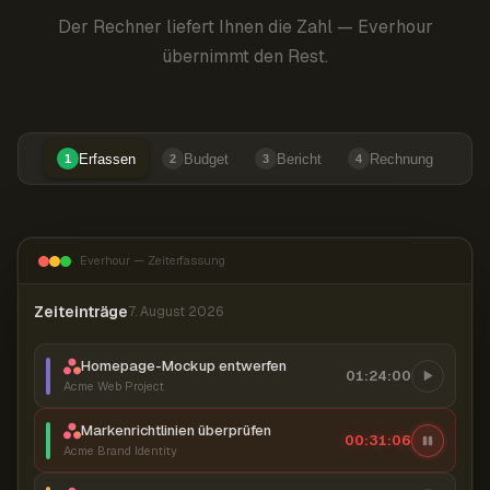
Der Rechner liefert Ihnen die Zahl — Everhour
übernimmt den Rest.
Erfassen
Budget
Bericht
Rechnung
1
2
3
4
Everhour — Zeiterfassung
Zeiteinträge
7. August 2026
Homepage-Mockup entwerfen
01:24:00
Acme Web Project
Markenrichtlinien überprüfen
00:31:07
Acme Brand Identity