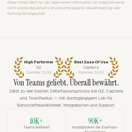
Dieser Inhalt dient nur der allgemeinen Information, ist möglicherweise
nicht vollständig aktuell und wird ohne jegliche Gewährleistung oder
Haftung bereitgestellt.
High Performer
Best Ease Of Use
G2
Capterra
Sommer 2026
Sommer 2026
Von Teams geliebt. Überall bewährt.
Zählt zu den besten Zeiterfassungstools bei G2, Capterra
und TrustRadius — mit durchgängigem Lob für
Benutzerfreundlichkeit, Integrationen und Support.
10K+
90K+
Teams weltweit
Installationen der Everhour-