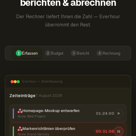
berichten & abrechnen
Der Rechner liefert Ihnen die Zahl — Everhour
übernimmt den Rest.
Erfassen
Budget
Bericht
Rechnung
1
2
3
4
Everhour — Zeiterfassung
Zeiteinträge
7. August 2026
Homepage-Mockup entwerfen
01:24:00
Acme Web Project
Markenrichtlinien überprüfen
00:31:07
Acme Brand Identity