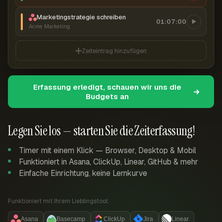
Marketingstrategie schreiben
01:07:00
Acme Marketing
Zeiteintrag hinzufügen
Erfassung erledigt, schauen wir uns die
Budgets an
Legen Sie los — starten Sie die Zeiterfassung!
Timer mit einem Klick — Browser, Desktop & Mobil
Funktioniert in Asana, ClickUp, Linear, GitHub & mehr
Einfache Einrichtung, keine Lernkurve
Funktioniert mit Ihrem Lieblingstool:
Asana
Basecamp
ClickUp
Jira
Linear