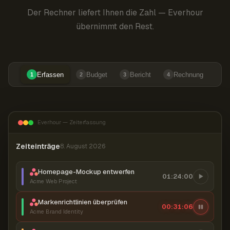
Der Rechner liefert Ihnen die Zahl — Everhour
übernimmt den Rest.
Erfassen
Budget
Bericht
Rechnung
1
2
3
4
Everhour — Zeiterfassung
Zeiteinträge
8. August 2026
Homepage-Mockup entwerfen
01:24:00
Acme Web Project
Markenrichtlinien überprüfen
00:31:07
Acme Brand Identity