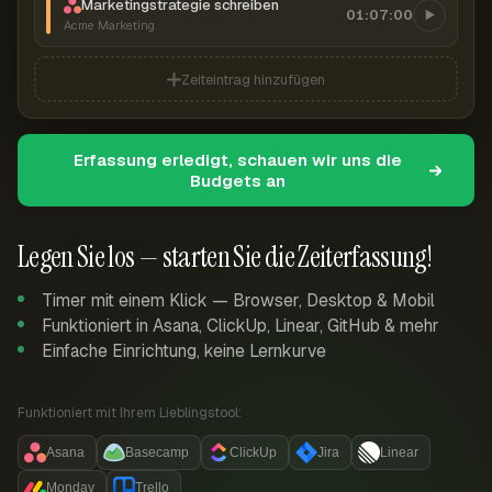
Marketingstrategie schreiben
01:07:00
Acme Marketing
Zeiteintrag hinzufügen
Erfassung erledigt, schauen wir uns die
Budgets an
Legen Sie los — starten Sie die Zeiterfassung!
Timer mit einem Klick — Browser, Desktop & Mobil
Funktioniert in Asana, ClickUp, Linear, GitHub & mehr
Einfache Einrichtung, keine Lernkurve
Funktioniert mit Ihrem Lieblingstool:
Asana
Basecamp
ClickUp
Jira
Linear
Monday
Trello