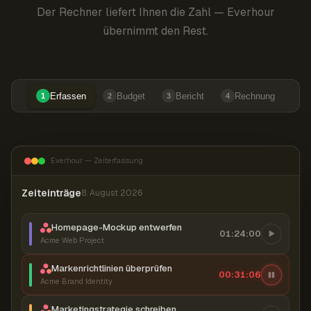
Der Rechner liefert Ihnen die Zahl — Everhour
übernimmt den Rest.
Erfassen
Budget
Bericht
Rechnung
1
2
3
4
Everhour — Zeiterfassung
Zeiteinträge
8. August 2026
Homepage-Mockup entwerfen
01:24:00
Acme Web Project
Markenrichtlinien überprüfen
00:31:06
Acme Brand Identity
Marketingstrategie schreiben