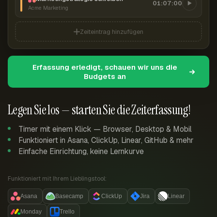
01:07:00
Acme Marketing
Zeiteintrag hinzufügen
Erfassung erledigt, schauen wir uns die
Budgets an
Legen Sie los — starten Sie die Zeiterfassung!
Timer mit einem Klick — Browser, Desktop & Mobil
Funktioniert in Asana, ClickUp, Linear, GitHub & mehr
Einfache Einrichtung, keine Lernkurve
Funktioniert mit Ihrem Lieblingstool:
Asana
Basecamp
ClickUp
Jira
Linear
Monday
Trello