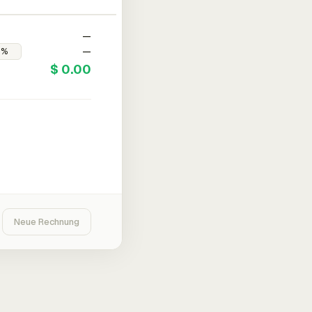
—
—
$ 0.00
Neue Rechnung