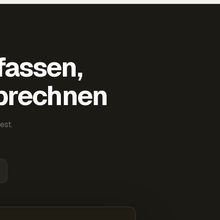
fassen,
abrechnen
est.