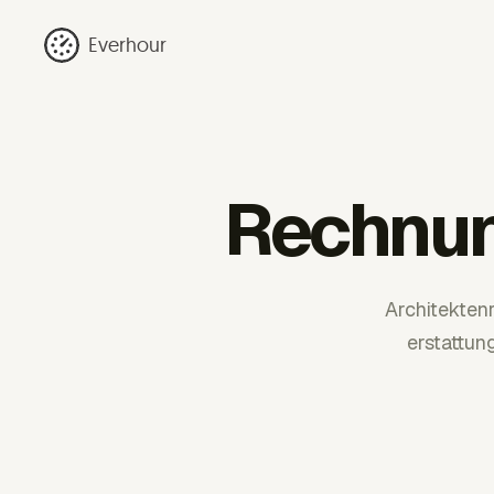
Everhour
Rechnun
Architekten
erstattun