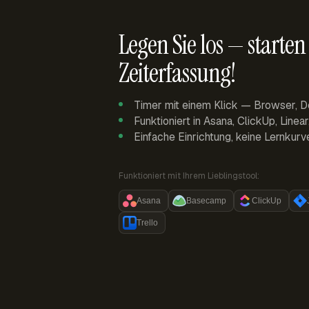
Legen Sie los — starten 
Zeiterfassung!
Timer mit einem Klick — Browser, D
Funktioniert in Asana, ClickUp, Linea
Einfache Einrichtung, keine Lernkurv
Funktioniert mit Ihrem Lieblingstool:
Asana
Basecamp
ClickUp
Trello