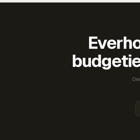
Everho
budgetie
Der