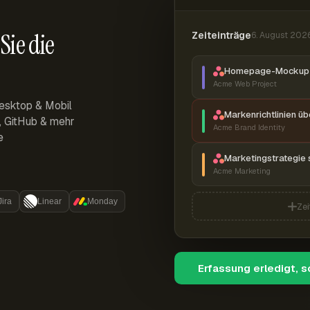
Sie die
Zeiteinträge
6. August 202
Homepage-Mockup 
Acme Web Project
esktop & Mobil
Markenrichtlinien ü
r, GitHub & mehr
Acme Brand Identity
e
Marketingstrategie 
Acme Marketing
Jira
Linear
Monday
Zei
Erfassung erledigt, 