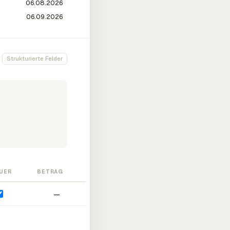
Strukturierte Felder
UER
BETRAG
—