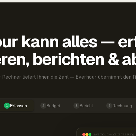
ur kann alles — er
ren, berichten & 
 Rechner liefert Ihnen die Zahl — Everhour übernimmt den R
Erfassen
Budget
Bericht
Rechnung
1
2
3
4
Everhour — Zeiterfassung