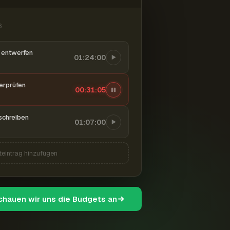
6
entwerfen
01:24:00
berprüfen
00:31:06
schreiben
01:07:00
teintrag hinzufügen
schauen wir uns die Budgets an