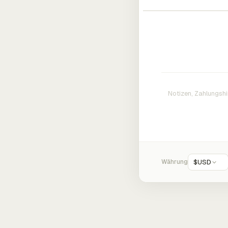
Währung
$
USD