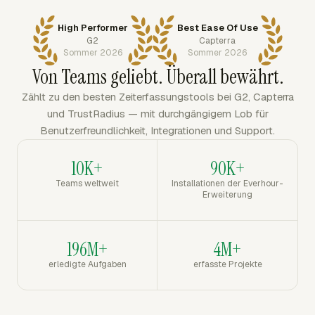
High Performer
Best Ease Of Use
G2
Capterra
Sommer 2026
Sommer 2026
Von Teams geliebt. Überall bewährt.
Zählt zu den besten Zeiterfassungstools bei G2, Capterra
und TrustRadius — mit durchgängigem Lob für
Benutzerfreundlichkeit, Integrationen und Support.
10K+
90K+
Teams weltweit
Installationen der Everhour-
Erweiterung
196M+
4M+
erledigte Aufgaben
erfasste Projekte