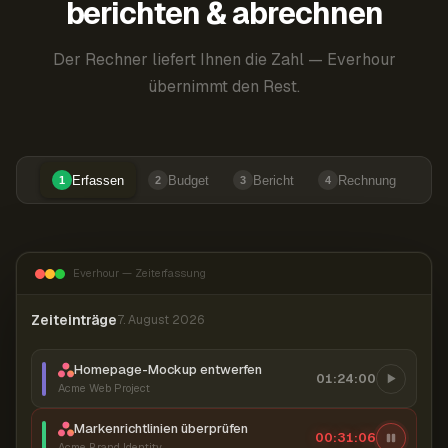
berichten & abrechnen
Der Rechner liefert Ihnen die Zahl — Everhour
übernimmt den Rest.
Erfassen
Budget
Bericht
Rechnung
1
2
3
4
Everhour — Zeiterfassung
Zeiteinträge
7. August 2026
Homepage-Mockup entwerfen
01:24:00
Acme Web Project
Markenrichtlinien überprüfen
00:31:07
Acme Brand Identity