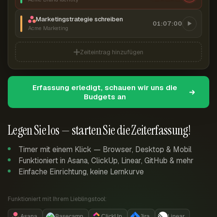
Marketingstrategie schreiben
01:07:00
Acme Marketing
Zeiteintrag hinzufügen
Erfassung erledigt, schauen wir uns die
Budgets an
Legen Sie los — starten Sie die Zeiterfassung!
Timer mit einem Klick — Browser, Desktop & Mobil
Funktioniert in Asana, ClickUp, Linear, GitHub & mehr
Einfache Einrichtung, keine Lernkurve
Funktioniert mit Ihrem Lieblingstool:
Asana
Basecamp
ClickUp
Jira
Linear