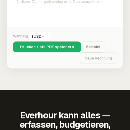
Währung
$
USD
Drucken / als PDF speichern
Beispiel
Neue Rechnung
Everhour kann alles —
erfassen, budgetieren,