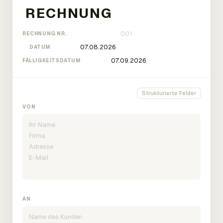
RECHNUNG NR.
DATUM
FÄLLIGKEITSDATUM
Strukturierte Felder
VON
AN