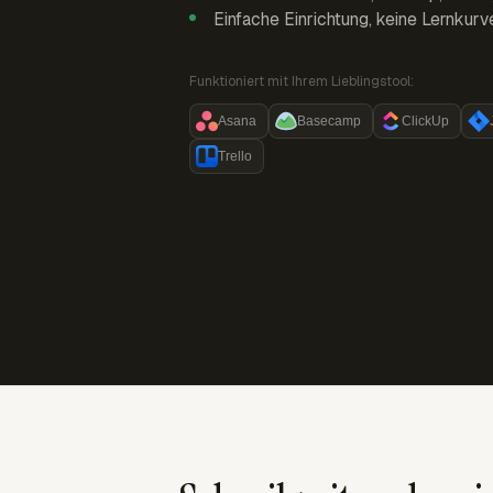
Einfache Einrichtung, keine Lernkurv
Funktioniert mit Ihrem Lieblingstool:
Asana
Basecamp
ClickUp
Trello