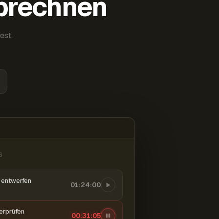
abrechnen
est.
6
entwerfen
01:24:00
berprüfen
00:31:06