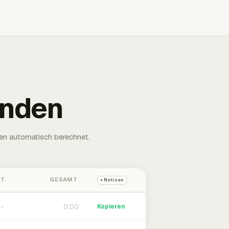
unden
en automatisch berechnet.
HT
GESAMT
+ Notizen
0:00
Kopieren