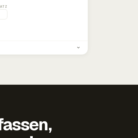
ATZ
fassen,