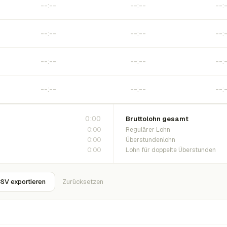
0:00
Bruttolohn gesamt
0:00
Regulärer Lohn
0:00
Überstundenlohn
0:00
Lohn für doppelte Überstunden
SV exportieren
Zurücksetzen