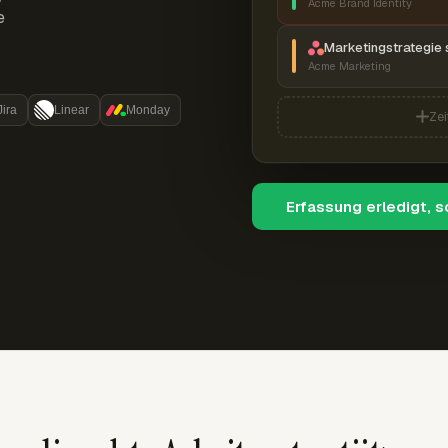
Acme Brand Identity
e
Marketingstrategie 
Acme Marketing
Jira
Linear
Monday
Zei
Erfassung erledigt, 