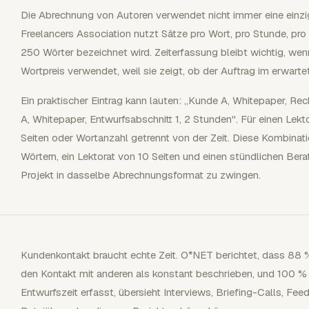
Die Abrechnung von Autoren verwendet nicht immer eine einzige
Freelancers Association nutzt Sätze pro Wort, pro Stunde, pro 
250 Wörter bezeichnet wird. Zeiterfassung bleibt wichtig, we
Wortpreis verwendet, weil sie zeigt, ob der Auftrag im erwart
Ein praktischer Eintrag kann lauten: „Kunde A, Whitepaper, Re
A, Whitepaper, Entwurfsabschnitt 1, 2 Stunden". Für einen Lekto
Seiten oder Wortanzahl getrennt von der Zeit. Diese Kombinatio
Wörtern, ein Lektorat von 10 Seiten und einen stündlichen Ber
Projekt in dasselbe Abrechnungsformat zu zwingen.
Kundenkontakt braucht echte Zeit. O*NET berichtet, dass 88 %
den Kontakt mit anderen als konstant beschrieben, und 100 % n
Entwurfszeit erfasst, übersieht Interviews, Briefing-Calls, F