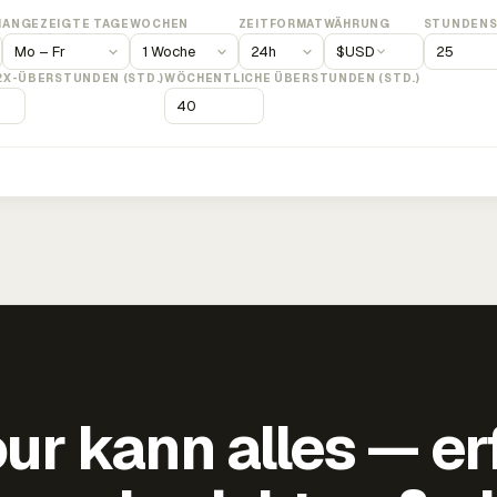
M
ANGEZEIGTE TAGE
WOCHEN
ZEITFORMAT
WÄHRUNG
STUNDENS
$
USD
2X-ÜBERSTUNDEN (STD.)
WÖCHENTLICHE ÜBERSTUNDEN (STD.)
ur kann alles — er