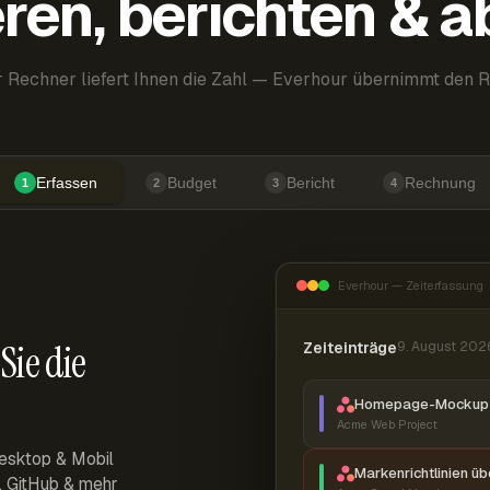
ren, berichten & 
 Rechner liefert Ihnen die Zahl — Everhour übernimmt den R
Erfassen
Budget
Bericht
Rechnung
1
2
3
4
Everhour — Zeiterfassung
Sie die
Zeiteinträge
9. August 202
Homepage-Mockup 
Acme Web Project
esktop & Mobil
Markenrichtlinien ü
r, GitHub & mehr