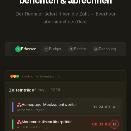
berichten & abrechnen
Der Rechner liefert Ihnen die Zahl — Everhour
übernimmt den Rest.
Erfassen
Budget
Bericht
Rechnung
1
2
3
4
Everhour — Zeiterfassung
Zeiteinträge
6. August 2026
Homepage-Mockup entwerfen
01:24:00
Acme Web Project
Markenrichtlinien überprüfen
00:31:07
Acme Brand Identity