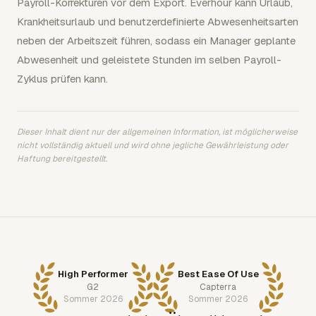
Payroll-Korrekturen vor dem Export. Everhour kann Urlaub,
Krankheitsurlaub und benutzerdefinierte Abwesenheitsarten
neben der Arbeitszeit führen, sodass ein Manager geplante
Abwesenheit und geleistete Stunden im selben Payroll-
Zyklus prüfen kann.
Dieser Inhalt dient nur der allgemeinen Information, ist möglicherweise
nicht vollständig aktuell und wird ohne jegliche Gewährleistung oder
Haftung bereitgestellt.
High Performer
Best Ease Of Use
G2
Capterra
Sommer 2026
Sommer 2026