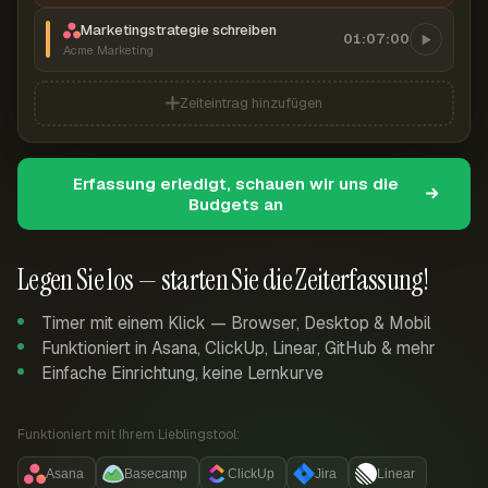
Marketingstrategie schreiben
01:07:00
Acme Marketing
Zeiteintrag hinzufügen
Erfassung erledigt, schauen wir uns die
Budgets an
Legen Sie los — starten Sie die Zeiterfassung!
Timer mit einem Klick — Browser, Desktop & Mobil
Funktioniert in Asana, ClickUp, Linear, GitHub & mehr
Einfache Einrichtung, keine Lernkurve
Funktioniert mit Ihrem Lieblingstool:
Asana
Basecamp
ClickUp
Jira
Linear