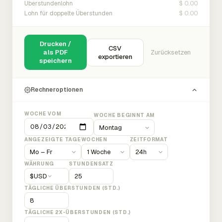
$ 0.00
Überstundenlohn
$ 0.00
Lohn für doppelte Überstunden
Drucken /
CSV
als PDF
Zurücksetzen
exportieren
speichern
Rechneroptionen
WOCHE VOM
WOCHE BEGINNT AM
ANGEZEIGTE TAGE
WOCHEN
ZEITFORMAT
WÄHRUNG
STUNDENSATZ
$
USD
TÄGLICHE ÜBERSTUNDEN (STD.)
TÄGLICHE 2X-ÜBERSTUNDEN (STD.)