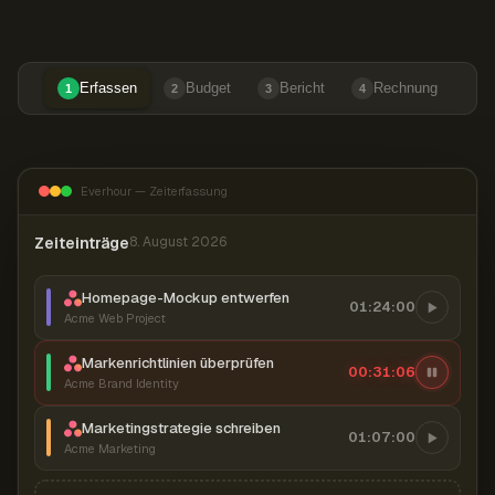
Erfassen
Budget
Bericht
Rechnung
1
2
3
4
Everhour — Zeiterfassung
Zeiteinträge
8. August 2026
Homepage-Mockup entwerfen
01:24:00
Acme Web Project
Markenrichtlinien überprüfen
00:31:07
Acme Brand Identity
Marketingstrategie schreiben
01:07:00
Acme Marketing