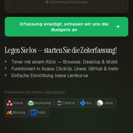
Zeiteintrag hinzufügen
Erfassung erledigt, schauen wir uns die
Budgets an
Legen Sie los — starten Sie die Zeiterfassung!
Timer mit einem Klick — Browser, Desktop & Mobil
Funktioniert in Asana, ClickUp, Linear, GitHub & mehr
Einfache Einrichtung, keine Lernkurve
Funktioniert mit Ihrem Lieblingstool:
Asana
Basecamp
ClickUp
Jira
Linear
Monday
Trello