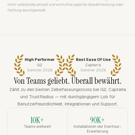
nicht vollständig aktuell und wird ohne jegliche Gewährleistung oder
Haftung bereitgestellt.
High Performer
Best Ease Of Use
G2
Capterra
Sommer 2026
Sommer 2026
Von Teams geliebt. Überall bewährt.
Zählt zu den besten Zeiterfassungstools bei G2, Capterra
und TrustRadius — mit durchgängigem Lob für
Benutzerfreundlichkeit, Integrationen und Support.
10K+
90K+
Teams weltweit
Installationen der Everhour-
Erweiterung