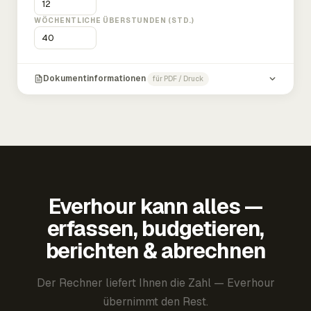
WÖCHENTLICHE ÜBERSTUNDEN (STD.)
Dokumentinformationen
für PDF / Druck
Everhour kann alles —
erfassen, budgetieren,
berichten & abrechnen
Der Rechner liefert Ihnen die Zahl — Everhour
übernimmt den Rest.